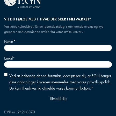
VIL DU FØLGE MED I, HVAD DER SKER I NETVÆRKET?
Via vores nyhedsbrev får du løbende indsigt i kommende events og nye
grupper samt spændende artikler fra vores artikelunivers.
Navn
*
Email
*
Accepter
Ved at indsende denne formular, accepterer du, at EGN bruger
betingelser
*
dine oplysninger i overensstemmelse med vores
privatlivspolitik
.
Du kan til enhver tid afmelde vores kommunikation.
*
CVR nr.:
24208370