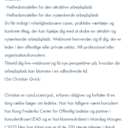
· Helhedsmodellen for den attraktive arbejdsplads
· Helhedsmodellen for den nytænkende arbejdsplads
Du får indsigt i virkelighedsnære cases, praktiske værktøjer og
konkrete tiltag, der kan hjælpe dig med at skabe en attraktiv og
nytænkende arbejdsplads. Webinaret henvender sig til dig, der er
leder i den offentlige eller private sektor, HR-professionel eller
organisationskonsulent.
Tilmeld dig live-webinaret og få nye perspektiver på, hvordan din
arbejdsplads kan blomstre i en udfordrende tid.
Om Christian Qvick:
Christian er cand.scient.pol., erfaren rådgiver og forfatter til en
lang række bøger om ledelse. Han har tidligere været konsulent
hos Kong Frederiks Center for Offentlig Ledelse og partner i
konsulenthuset LEAD og er fast klummeskribent i Mandag Morgen.
I 2023 blev han kåret som et af de 100 største talenter i dansk