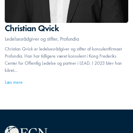
Christian Qvick
Ledelsesrådgiver og stifter, Profundia
Christian Qvick er ledelsesrådgiver og stifter af konsulentfirmaet
Profundia. Han har tidligere været konsulent i Kong Frederiks
Center for Offentlig Ledelse og partner i LEAD. I 2023 blev han
kåret...
Læs mere