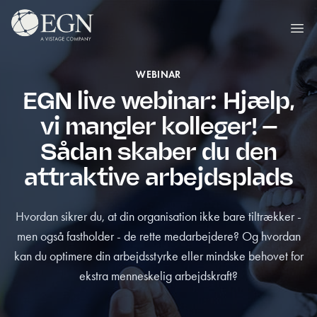
Spring til indhold
Executives' Global Network
Ope
WEBINAR
EGN live webinar: Hjælp,
vi mangler kolleger! –
Sådan skaber du den
attraktive arbejdsplads
Hvordan sikrer du, at din organisation ikke bare tiltrækker -
men også fastholder - de rette medarbejdere? Og hvordan
kan du optimere din arbejdsstyrke eller mindske behovet for
ekstra menneskelig arbejdskraft?