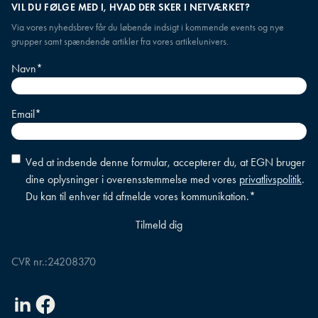
VIL DU FØLGE MED I, HVAD DER SKER I NETVÆRKET?
Via vores nyhedsbrev får du løbende indsigt i kommende events og nye
grupper samt spændende artikler fra vores artikelunivers.
Navn
*
Email
*
Accepter
Ved at indsende denne formular, accepterer du, at EGN bruger
betingelser
*
dine oplysninger i overensstemmelse med vores
privatlivspolitik
.
Du kan til enhver tid afmelde vores kommunikation.
*
CVR nr.:
24208370
Linkedin
Facebook