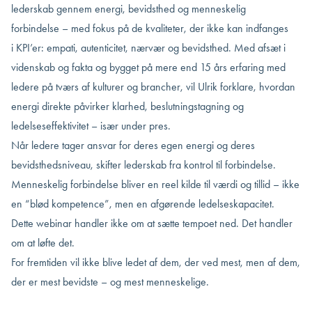
lederskab gennem energi, bevidsthed og menneskelig
forbindelse – med fokus på de kvaliteter, der ikke kan indfanges
i KPI’er: empati, autenticitet, nærvær og bevidsthed. Med afsæt i
videnskab og fakta og bygget på mere end 15 års erfaring med
ledere på tværs af kulturer og brancher, vil Ulrik forklare, hvordan
energi direkte påvirker klarhed, beslutningstagning og
ledelseseffektivitet – især under pres.
Når ledere tager ansvar for deres egen energi og deres
bevidsthedsniveau, skifter lederskab fra kontrol til forbindelse.
Menneskelig forbindelse bliver en reel kilde til værdi og tillid – ikke
en “blød kompetence”, men en afgørende ledelseskapacitet.
Dette webinar handler ikke om at sætte tempoet ned. Det handler
om at løfte det.
For fremtiden vil ikke blive ledet af dem, der ved mest, men af dem,
der er mest bevidste – og mest menneskelige.