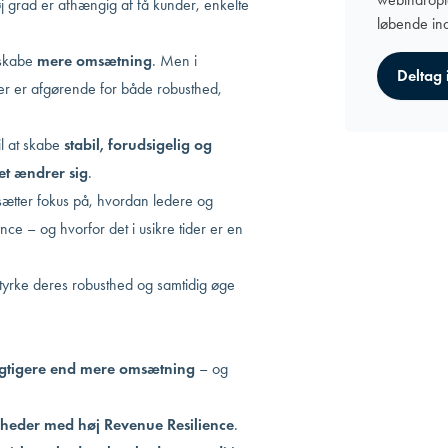
 grad er afhængig af få kunder, enkelte
løbende ind
 skabe
mere omsætning
. Men i
Deltag 
der er afgørende for både robusthed,
l at skabe
stabil, forudsigelig og
t ændrer sig
.
ætter fokus på, hvordan ledere og
ce – og hvorfor det i usikre tider er en
styrke deres robusthed og samtidig øge
vigtigere end mere omsætning
– og
mheder med høj Revenue Resilience
.