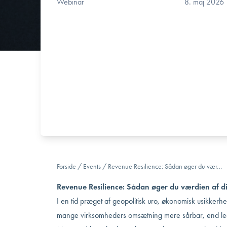
Webinar
8. maj 2026
Forside
/
Events
/
Revenue Resilience: Sådan øger du vær…
Revenue Resilience: Sådan øger du værdien af din
I en tid præget af geopolitisk uro, økonomisk usikker
mange virksomheders omsætning mere sårbar, end led