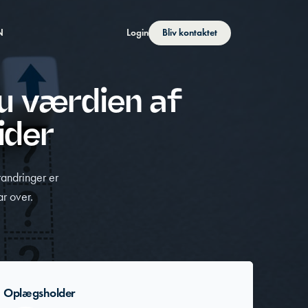
N
Login
Bliv kontaktet
u værdien af
ider
randringer er
r over.
Oplægsholder