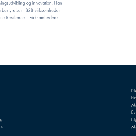
etningsudvikling og innovation. Han
 bestyrelser i B2B-virksomheder
nue Resilience – virksomhedens
Na
Fi
Mø
?
Ev
Ny
ts
s.
M