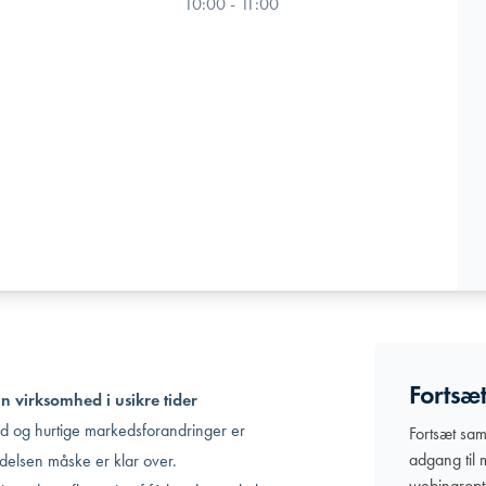
10:00 - 11:00
Fortsæ
 virksomhed i usikre tider
hed og hurtige markedsforandringer er
Fortsæt sam
adgang til
elsen måske er klar over.
webinaropt