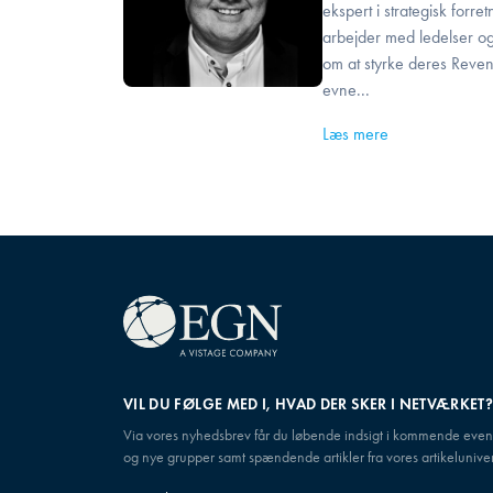
ekspert i strategisk forr
arbejder med ledelser og
om at styrke deres Reve
evne...
Læs mere
VIL DU FØLGE MED I, HVAD DER SKER I NETVÆRKET
Via vores nyhedsbrev får du løbende indsigt i kommende even
og nye grupper samt spændende artikler fra vores artikeluniver