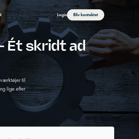
N
Login
Bliv kontaktet
 Ét skridt ad
ærktøjer til
g lige efter