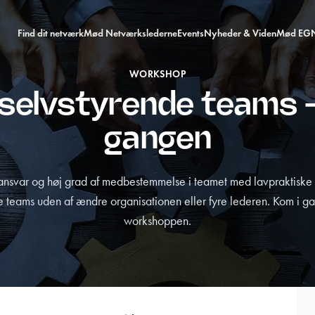
Find dit netværk
Mød Netværkslederne
Events
Nyheder & Viden
Mød EG
WORKSHOP
elvstyrende teams –
gangen
nsvar og høj grad af medbestemmelse i teamet med lavpraktiske v
e teams uden af ændre organisationen eller fyre lederen. Kom i gan
workshoppen.