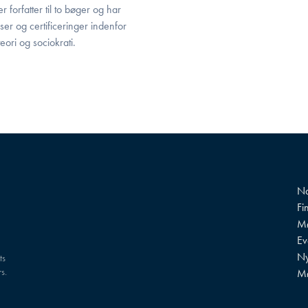
 forfatter til to bøger og har
er og certificeringer indenfor
eori og sociokrati.
Na
Fi
Mø
?
Ev
Ny
ts
s.
M