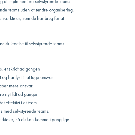
sig at implementere selvstyrende teams i
ende teams uden at ændre organisering.
 værktøjer, som du har brug for at
assisk ledelse til selvstyrende teams i
, et skridt ad gangen
t og har lyst til at tage ansvar
skaber mere ansvar.
re nyt lidt ad gangen
t effektivt i et team
es med selvstyrende teams.
ærktøjer, så du kan komme i gang lige