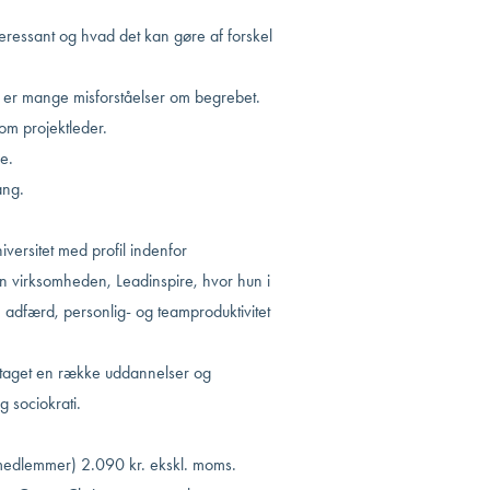
eressant og hvad det kan gøre af forskel
er er mange misforståelser om begrebet.
som projektleder.
e.
ang.
versitet med profil indenfor
un virksomheden, Leadinspire, hvor hun i
adfærd, personlig- og teamproduktivitet
ar taget en række uddannelser og
g sociokrati.
medlemmer) 2.090 kr. ekskl. moms.