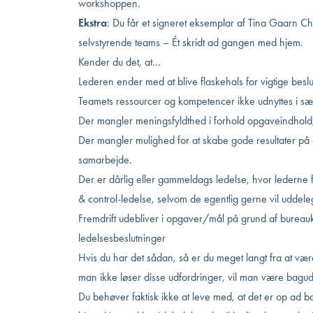
workshoppen.
Ekstra
: Du får et signeret eksemplar af
Tina Gaarn Ch
selvstyrende teams – Ét skridt ad gangen med hjem.
Kender du det, at…
Lederen ender med at blive flaskehals for vigtige beslu
Teamets ressourcer og kompetencer ikke udnyttes i sær
Der mangler meningsfyldthed i forhold opgaveindhol
Der mangler mulighed for at skabe gode resultater på
samarbejde.
Der er dårlig eller gammeldags ledelse, hvor lederne 
& control-ledelse, selvom de egentlig gerne vil udde
Fremdrift udebliver i opgaver/mål på grund af burea
ledelsesbeslutninger
Hvis du har det sådan, så er du meget langt fra at vær
man ikke løser disse udfordringer, vil man være bagud
Du behøver faktisk ikke at leve med, at det er op ad 