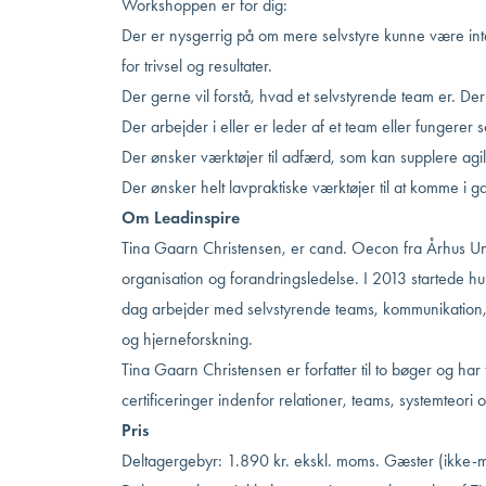
Workshoppen er for dig:
Der er nysgerrig på om mere selvstyre kunne være int
for trivsel og resultater.
Der gerne vil forstå, hvad et selvstyrende team er. D
Der arbejder i eller er leder af et team eller fungerer 
Der ønsker værktøjer til adfærd, som kan supplere agil
Der ønsker helt lavpraktiske værktøjer til at komme i g
Om Leadinspire
Tina Gaarn Christensen
, er cand. Oecon fra Århus Uni
organisation og forandringsledelse. I 2013 startede h
dag arbejder med selvstyrende teams, kommunikation, 
og hjerneforskning.
Tina Gaarn Christensen
er forfatter til to bøger og h
certificeringer indenfor relationer, teams, systemteori o
Pris
Deltagergebyr: 1.890 kr. ekskl. moms. Gæster (ikke-