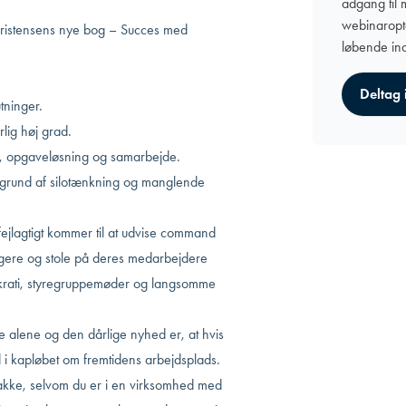
adgang til
webinaropt
ristensens
nye bog – Succes med
løbende ind
Deltag 
tninger.
lig høj grad.
d, opgaveløsning og samarbejde.
 grund af silotænkning og manglende
fejlagtigt kommer til at udvise command
legere og stole på deres medarbejdere
ukrati, styregruppemøder og langsomme
e alene og den dårlige nyhed er, at hvis
 i kapløbet om fremtidens arbejdsplads.
bakke, selvom du er i en virksomhed med