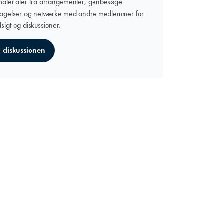
 materialer fra arrangementer, genbesøge
agelser og netværke med andre medlemmer for
sigt og diskussioner.
i diskussionen