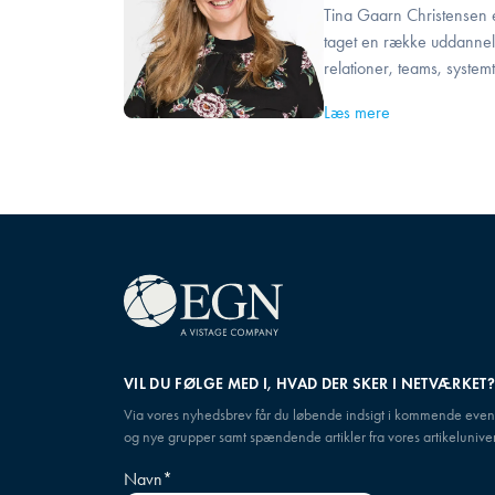
Tina Gaarn Christensen er
taget en række uddannels
relationer, teams, systemt
Læs mere
VIL DU FØLGE MED I, HVAD DER SKER I NETVÆRKET
Via vores nyhedsbrev får du løbende indsigt i kommende even
og nye grupper samt spændende artikler fra vores artikeluniver
Navn
*