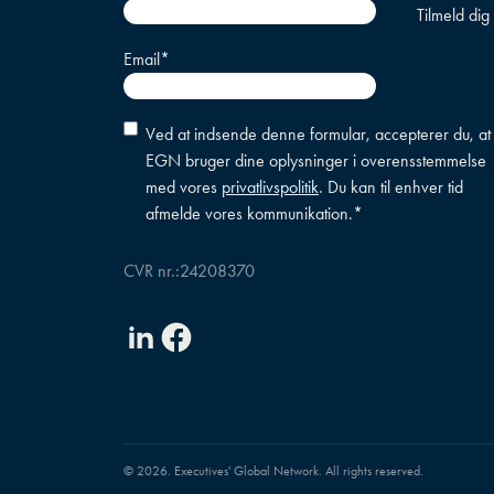
Email
*
Accepter
Ved at indsende denne formular, accepterer du, at
betingelser
*
EGN bruger dine oplysninger i overensstemmelse
med vores
privatlivspolitik
. Du kan til enhver tid
afmelde vores kommunikation.
*
CVR nr.:
24208370
Linkedin
Facebook
© 2026. Executives' Global Network. All rights reserved.