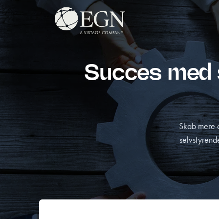
Spring til indhold
Executives' Global Network
Succes med s
Skab mere a
selvstyrend