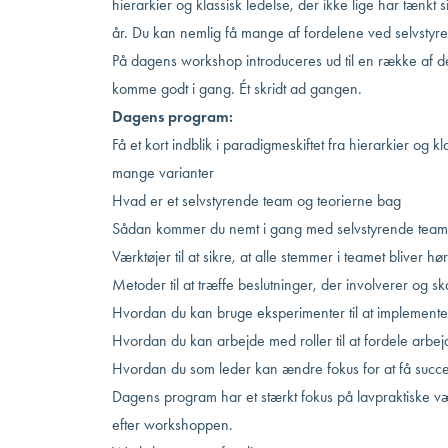
hierarkier og klassisk ledelse, der ikke lige har tænkt 
år. Du kan nemlig få mange af fordelene ved selvstyr
På dagens workshop introduceres ud til en række af de
komme godt i gang. Ét skridt ad gangen.
Dagens program:
Få et kort indblik i paradigmeskiftet fra hierarkier og kl
mange varianter
Hvad er et selvstyrende team og teorierne bag
Sådan kommer du nemt i gang med selvstyrende teams
Værktøjer til at sikre, at alle stemmer i teamet bliver hør
Metoder til at træffe beslutninger, der involverer og 
Hvordan du kan bruge eksperimenter til at implemente
Hvordan du kan arbejde med roller til at fordele arbejde
Hvordan du som leder kan ændre fokus for at få succ
Dagens program har et stærkt fokus på lavpraktiske v
efter workshoppen.