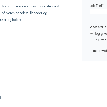
Job Titel
*
r Thomas, hvordan vi kan undgå de mest
oen på vores handlemuligheder og
sker og ledere.
Accepter be
Jeg giv
og bliv
n