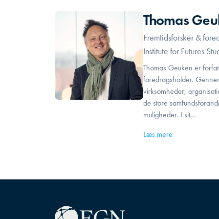
Thomas Geu
Fremtidsforsker & for
Institute for Futures Stu
Thomas Geuken er forfatt
foredragsholder. Gennem
virksomheder, organisat
de store samfundsforandr
muligheder. I sit...
Læs mere