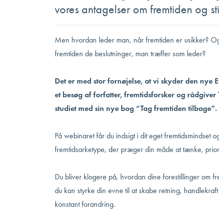
vores antagelser om fremtiden og stil
Men hvordan leder man, når fremtiden er usikker? Og
fremtiden de beslutninger, man træffer som leder?
Det er med stor fornøjelse, at vi skyder den n
et besøg af forfatter, fremtidsforsker og rådgiv
studiet med sin nye bog “Tag fremtiden tilbage”.
På webinaret får du indsigt i dit eget fremtidsmindset o
fremtidsarketype, der præger din måde at tænke, prior
Du bliver klogere på, hvordan dine forestillinger om f
du kan styrke din evne til at skabe retning, handlekraf
konstant forandring.