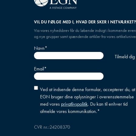
VIL DU FØLGE MED I, HVAD DER SKER I NETVÆRKET
Via vores nyhedsbrev får du løbende indsigt i kommende even
og nye grupper samt spændende artikler fra vores artikeluniver
Navn
*
Email
*
Accepter
Ved at indsende denne formular, accepterer du, at
betingelser
*
EGN bruger dine oplysninger i overensstemmelse
med vores
privatlivspolitik
. Du kan til enhver tid
afmelde vores kommunikation.
*
CVR nr.:
24208370