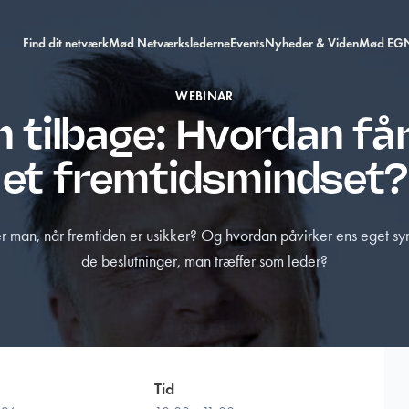
Find dit netværk
Mød Netværkslederne
Events
Nyheder & Viden
Mød EG
WEBINAR
 tilbage: Hvordan få
et fremtidsmindset?
 man, når fremtiden er usikker? Og hvordan påvirker ens eget sy
de beslutninger, man træffer som leder?
Tid