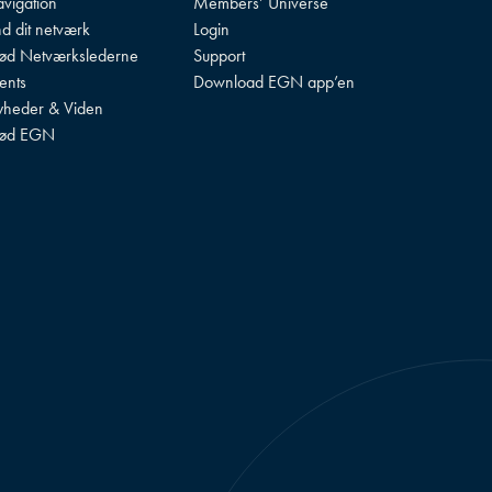
vigation
Members’ Universe
nd dit netværk
Login
d Netværkslederne
Support
ents
Download EGN app’en
heder & Viden
ød EGN