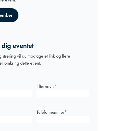
ember
 dig eventet
gistrering vil du modtage et link og flere
er omkring dette event.
Efternavn
*
Telefonnummer
*