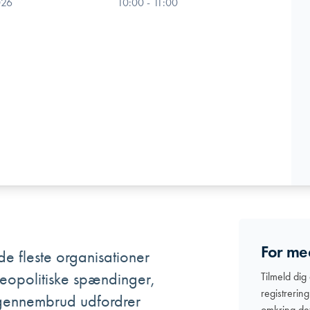
026
10:00 - 11:00
For m
de fleste organisationer
geopolitiske spændinger,
Tilmeld dig
registrerin
 gennembrud udfordrer
omkring det