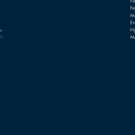
Na
Fi
Mø
?
Ev
Ny
ts
s.
M