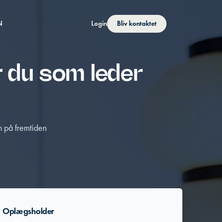
N
Login
Bliv kontaktet
r du som leder
n på fremtiden
Oplægsholder