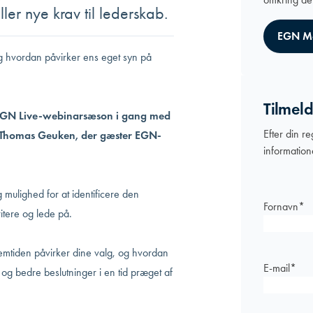
ler nye krav til lederskab.
EGN M
 hvordan påvirker ens eget syn på
Tilmeld
ye EGN Live-webinarsæson i gang med
Efter din re
er Thomas Geuken, der gæster EGN-
information
g mulighed for at identificere den
Fornavn
*
itere og lede på.
remtiden påvirker dine valg, og hvordan
E-mail
*
t og bedre beslutninger i en tid præget af