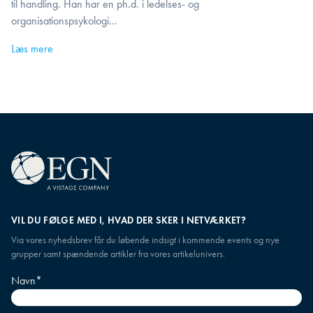
til handling. Han har en ph.d. i ledelses- og
organisationspsykologi...
Læs mere
VIL DU FØLGE MED I, HVAD DER SKER I NETVÆRKET?
Via vores nyhedsbrev får du løbende indsigt i kommende events og nye
grupper samt spændende artikler fra vores artikelunivers.
Navn
*