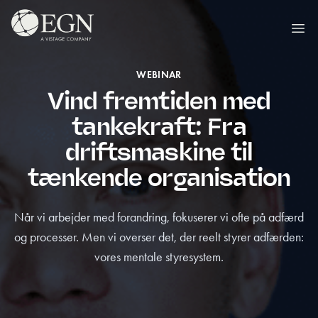
Spring til indhold
Executives' Global Network
Ope
WEBINAR
Vind fremtiden med
tankekraft: Fra
driftsmaskine til
tænkende organisation
Når vi arbejder med forandring, fokuserer vi ofte på adfærd
og processer. Men vi overser det, der reelt styrer adfærden:
vores mentale styresystem.