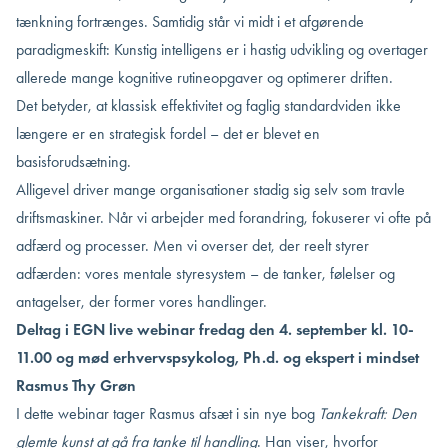
tænkning fortrænges. Samtidig står vi midt i et afgørende
paradigmeskift: Kunstig intelligens er i hastig udvikling og overtager
allerede mange kognitive rutineopgaver og optimerer driften.
Det betyder, at klassisk effektivitet og faglig standardviden ikke
længere er en strategisk fordel – det er blevet en
basisforudsætning.
Alligevel driver mange organisationer stadig sig selv som travle
driftsmaskiner. Når vi arbejder med forandring, fokuserer vi ofte på
adfærd og processer. Men vi overser det, der reelt styrer
adfærden: vores mentale styresystem – de tanker, følelser og
antagelser, der former vores handlinger.
Deltag i EGN live webinar fredag den 4. september kl. 10-
11.00 og mød erhvervspsykolog, Ph.d. og ekspert i mindset
Rasmus Thy Grøn
I dette webinar tager Rasmus afsæt i sin nye bog
Tankekraft: Den
glemte kunst at gå fra tanke til handling
. Han viser, hvorfor