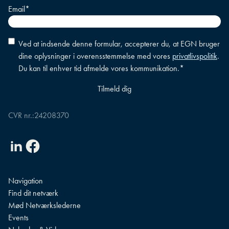
Email
*
Accepter
Ved at indsende denne formular, accepterer du, at EGN bruger
betingelser
*
dine oplysninger i overensstemmelse med vores
privatlivspolitik
.
Du kan til enhver tid afmelde vores kommunikation.
*
CVR nr.:
24208370
Linkedin
Facebook
Navigation
Find dit netværk
Mød Netværkslederne
Events