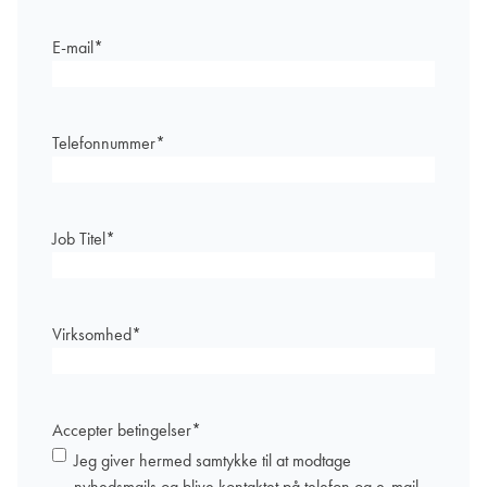
E-mail
*
Telefonnummer
*
Job Titel
*
Virksomhed
*
Accepter betingelser
*
Jeg giver hermed samtykke til at modtage
nyhedsmails og blive kontaktet på telefon og e-mail