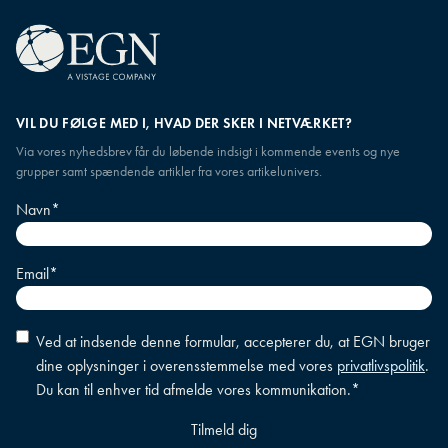
VIL DU FØLGE MED I, HVAD DER SKER I NETVÆRKET?
Via vores nyhedsbrev får du løbende indsigt i kommende events og nye
grupper samt spændende artikler fra vores artikelunivers.
Navn
*
Email
*
Accepter
Ved at indsende denne formular, accepterer du, at EGN bruger
betingelser
*
dine oplysninger i overensstemmelse med vores
privatlivspolitik
.
Du kan til enhver tid afmelde vores kommunikation.
*