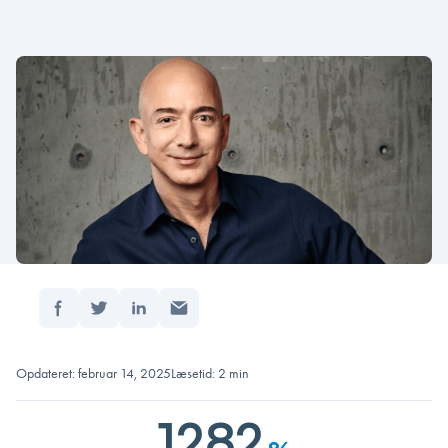
Del:
Forside
/
Hvordan Jeff Bezos fik succes med utradi…
Opdateret: februar 14, 2025
Læsetid: 2 min
1282