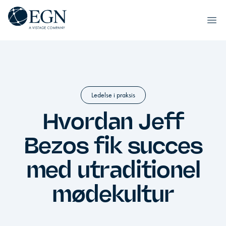
Spring til indhold
Executives' Global Network
Ope
Ledelse i praksis
Hvordan Jeff
Bezos fik succes
med utraditionel
mødekultur