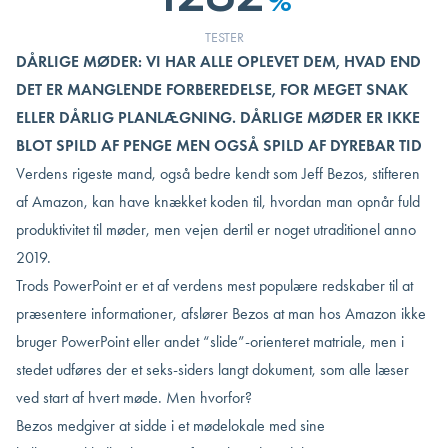
%
TESTER
DÅRLIGE MØDER: VI HAR ALLE OPLEVET DEM, HVAD END
DET ER MANGLENDE FORBEREDELSE, FOR MEGET SNAK
ELLER DÅRLIG PLANLÆGNING. DÅRLIGE MØDER ER IKKE
BLOT SPILD AF PENGE MEN OGSÅ SPILD AF DYREBAR TID
Verdens rigeste mand, også bedre kendt som Jeff Bezos, stifteren
af Amazon, kan have knækket koden til, hvordan man opnår fuld
produktivitet til møder, men vejen dertil er noget utraditionel anno
2019.
Trods PowerPoint er et af verdens mest populære redskaber til at
præsentere informationer, afslører Bezos at man hos Amazon ikke
bruger PowerPoint eller andet “slide”-orienteret matriale, men i
stedet udføres der et seks-siders langt dokument, som alle læser
ved start af hvert møde. Men hvorfor?
Bezos medgiver at sidde i et mødelokale med sine