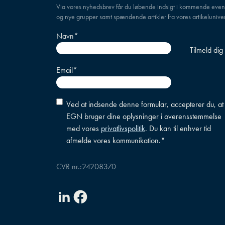
Via vores nyhedsbrev får du løbende indsigt i kommende even
og nye grupper samt spændende artikler fra vores artikeluniver
Navn
*
Email
*
Accepter
Ved at indsende denne formular, accepterer du, at
betingelser
*
EGN bruger dine oplysninger i overensstemmelse
med vores
privatlivspolitik
. Du kan til enhver tid
afmelde vores kommunikation.
*
CVR nr.:
24208370
Linkedin
Facebook