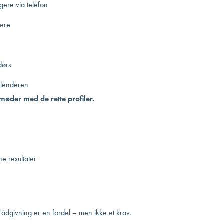
ere via telefon
vere
dørs
kalenderen
møder med de rette profiler.
ne resultater
ådgivning er en fordel – men ikke et krav.