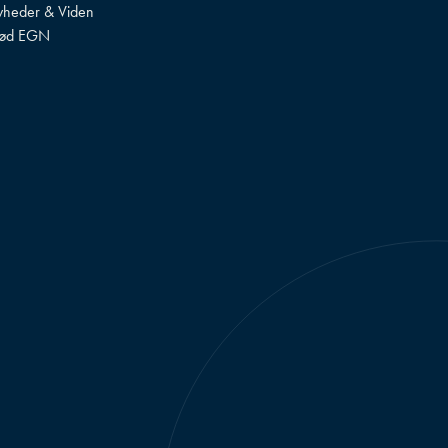
heder & Viden
ød EGN