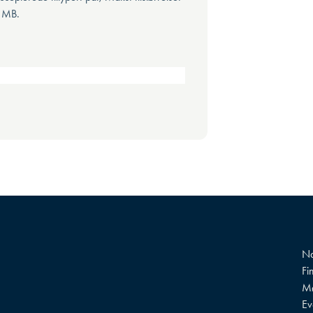
 MB.
Na
Fi
Mø
?
Ev