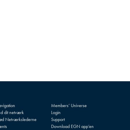
vigation
Members’ Universe
nd dit netværk
Login
d Netværkslederne
Support
ents
Download EGN app’en