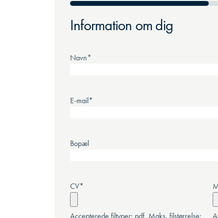
50%
Information om dig
Navn
*
E-mail
*
Bopæl
CV
*
M
Accepterede filtyper: pdf, Maks. filstørrelse:
A