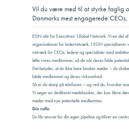
Vil du være med til at styrke faglig
Danmarks mest engagerede CEOs, le
EGN står for Executives’ Global Network. Vi en del af
organisationer for ledernetværk. I EGN specialiserer vi
netværk for CEOs, ledere og specialister med ambitio
løfte vores medlemmer, så de når deres fulde potential
Det betyder, at du ikke bare booker møder – du skaber
både medlemmet og deres virksomhed.
Så er du skarp på telefonen – og ved du, hvordan man få
Vi søger en dedikeret mødebooker, der kan åbne døre
møder med nye potentielle medlemmer.
Din rolle
Du får ansvar for din egen pipeline og bliver en centra