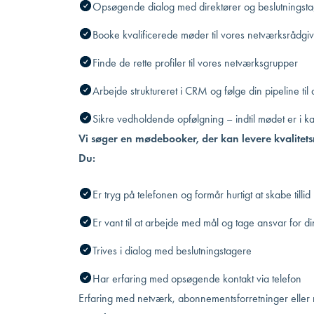
Opsøgende dialog med direktører og beslutningstag
Booke kvalificerede møder til vores netværksrådgi
Finde de rette profiler til vores netværksgrupper
Arbejde struktureret i CRM og følge din pipeline til 
Sikre vedholdende opfølgning – indtil mødet er i 
Vi søger en mødebooker, der kan levere kvalitets
Du:
Er tryg på telefonen og formår hurtigt at skabe tillid
Er vant til at arbejde med mål og tage ansvar for di
Trives i dialog med beslutningstagere
Har erfaring med opsøgende kontakt via telefon
Erfaring med netværk, abonnementsforretninger eller r