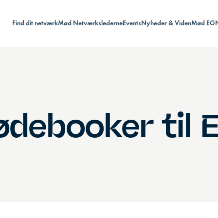
Find dit netværk
Mød Netværkslederne
Events
Nyheder & Viden
Mød EG
ødebooker til 