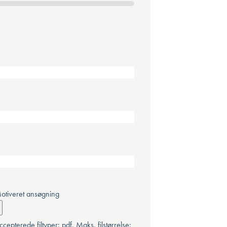
otiveret ansøgning
ccepterede filtyper: pdf, Maks. filstørrelse: