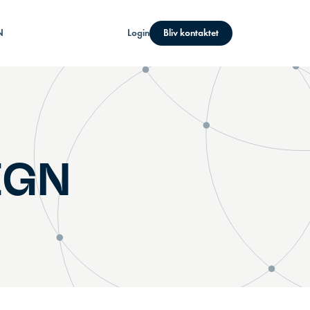
N
Login
Bliv kontaktet
EGN