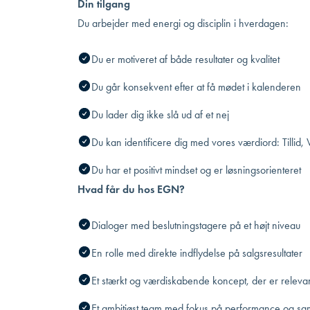
Din tilgang
Du arbejder med energi og disciplin i hverdagen:
Du er motiveret af både resultater og kvalitet
Du går konsekvent efter at få mødet i kalenderen
Du lader dig ikke slå ud af et nej
Du kan identificere dig med vores værdiord: Tillid,
Du har et positivt mindset og er løsningsorienteret
Hvad får du hos EGN?
Dialoger med beslutningstagere på et højt niveau
En rolle med direkte indflydelse på salgsresultater
Et stærkt og værdiskabende koncept, der er releva
Et ambitiøst team med fokus på performance og s