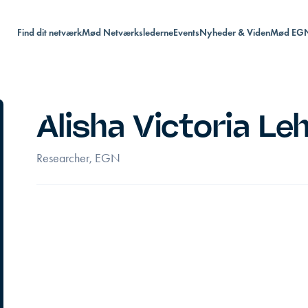
Find dit netværk
Mød Netværkslederne
Events
Nyheder & Viden
Mød EG
Alisha Victoria L
Researcher, EGN