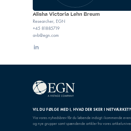
Alisha Victoria Lehn Breum
Researcher, EGN
+45 81885719
avb@egn.com
Linkedin
VIL DU FØLGE MED I, HVAD DER SKER I NETVÆRKET
Via vores nyhedsbrev får du løbende indsigt i kommende even
og nye grupper samt spændende artikler fra vores artikeluniver