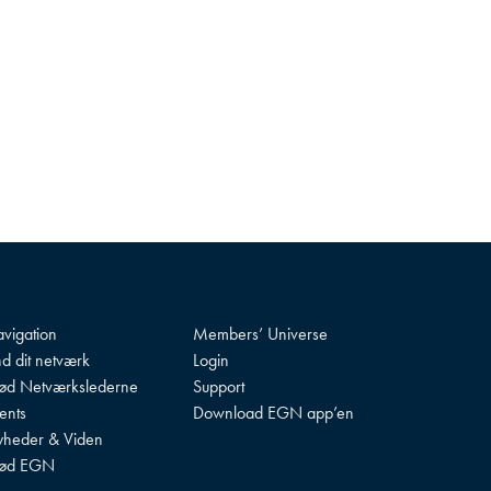
vigation
Members’ Universe
nd dit netværk
Login
d Netværkslederne
Support
ents
Download EGN app’en
heder & Viden
ød EGN