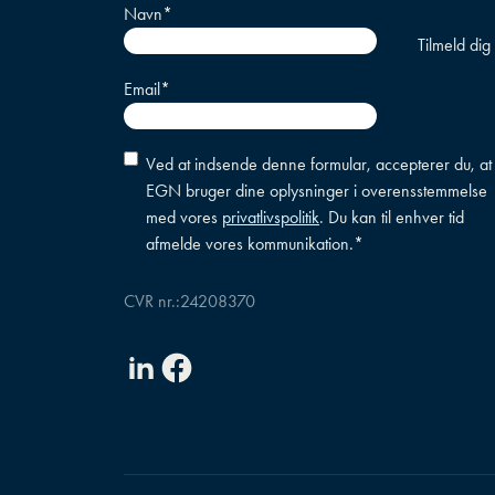
Navn
*
Email
*
Accepter
Ved at indsende denne formular, accepterer du, at
betingelser
*
EGN bruger dine oplysninger i overensstemmelse
med vores
privatlivspolitik
. Du kan til enhver tid
afmelde vores kommunikation.
*
CVR nr.:
24208370
Linkedin
Facebook