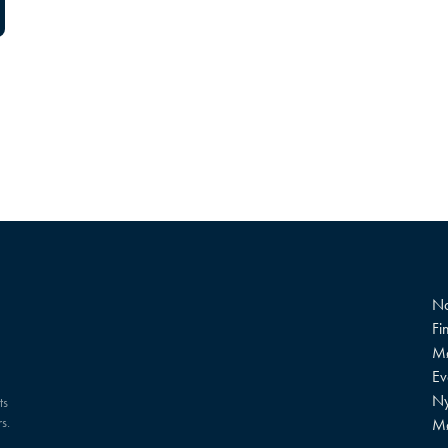
Na
Fi
Mø
?
Ev
Ny
ts
s.
M