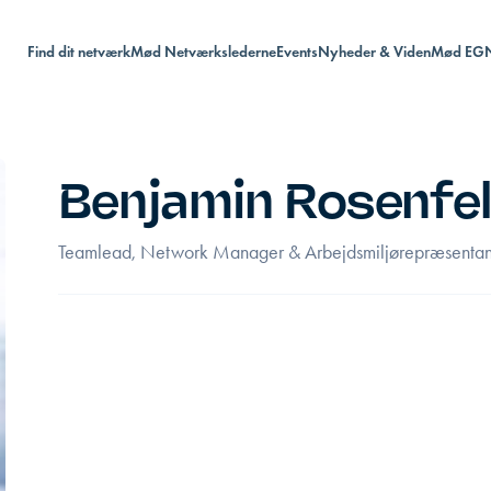
Find dit netværk
Mød Netværkslederne
Events
Nyheder & Viden
Mød EG
Benjamin Rosenfe
Teamlead, Network Manager & Arbejdsmiljørepræsenta