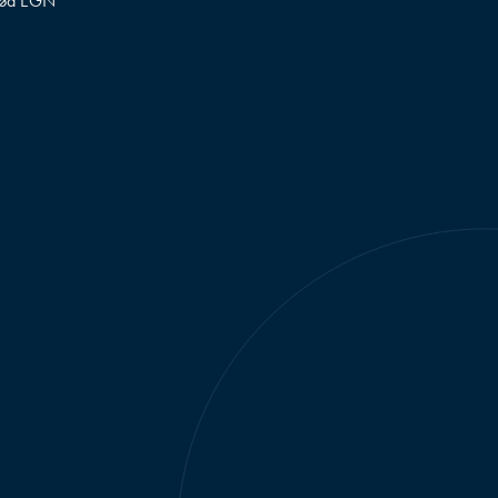
ød EGN