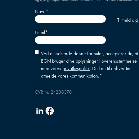
Navn
*
Email
*
Accepter
Ved at indsende denne formular, accepterer du, at
betingelser
*
EGN bruger dine oplysninger i overensstemmelse
med vores
privatlivspolitik
. Du kan til enhver tid
afmelde vores kommunikation.
*
CVR nr.:
24208370
Linkedin
Facebook