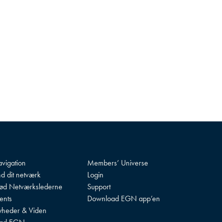
vigation
Members’ Universe
nd dit netværk
Login
d Netværkslederne
Support
ents
Download EGN app’en
heder & Viden