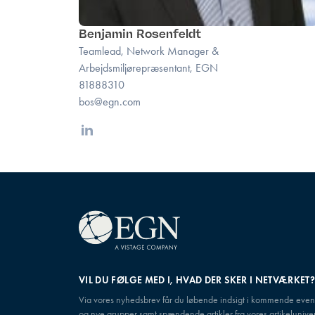
Benjamin Rosenfeldt
Teamlead, Network Manager &
Arbejdsmiljørepræsentant, EGN
81888310
bos@egn.com
Linkedin
VIL DU FØLGE MED I, HVAD DER SKER I NETVÆRKET
Via vores nyhedsbrev får du løbende indsigt i kommende even
og nye grupper samt spændende artikler fra vores artikeluniver