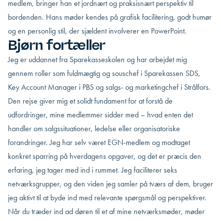
medlem, bringer han et jordnært og praksisnært perspektiv til
bordenden. Hans møder kendes på grafisk facilitering, godt humør
og en personlig stil, der sjældent involverer en PowerPoint.
Bjørn fortæller
Jeg er uddannet fra Sparekasseskolen og har arbejdet mig
gennem roller som fuldmægtig og souschef i Sparekassen SDS,
Key Account Manager i PBS og salgs- og marketingchef i Strålfors.
Den rejse giver mig et solidt fundament for at forstå de
udfordringer, mine medlemmer sidder med – hvad enten det
handler om salgssituationer, ledelse eller organisatoriske
forandringer. Jeg har selv været EGN-medlem og modtaget
konkret sparring på hverdagens opgaver, og det er præcis den
erfaring, jeg tager med ind i rummet. Jeg faciliterer seks
netværksgrupper, og den viden jeg samler på tværs af dem, bruger
jeg aktivt til at byde ind med relevante spørgsmål og perspektiver.
Når du træder ind ad døren til et af mine netværksmøder, møder