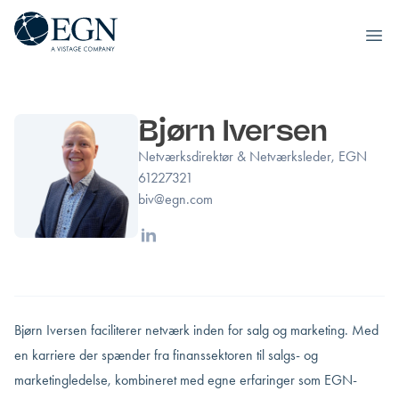
Executives' Global Network
Ope
Spring til indhold
Bjørn Iversen
Netværksdirektør & Netværksleder, EGN
61227321
biv@egn.com
Linkedin
Bjørn Iversen faciliterer netværk inden for salg og marketing. Med
en karriere der spænder fra finanssektoren til salgs- og
marketingledelse, kombineret med egne erfaringer som EGN-