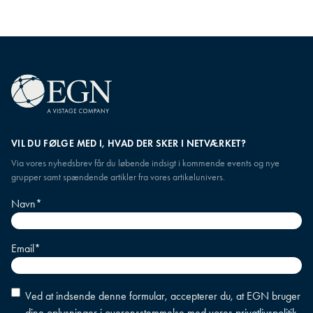
VIL DU FØLGE MED I, HVAD DER SKER I NETVÆRKET?
Via vores nyhedsbrev får du løbende indsigt i kommende events og nye
grupper samt spændende artikler fra vores artikelunivers.
Navn
*
Email
*
Accepter
Ved at indsende denne formular, accepterer du, at EGN bruger
betingelser
*
dine oplysninger i overensstemmelse med vores
privatlivspolitik
.