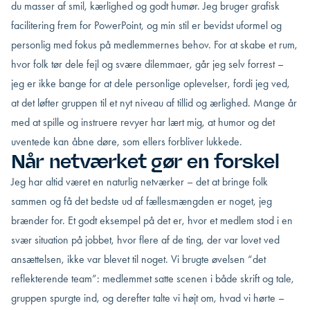
du masser af smil, kærlighed og godt humør. Jeg bruger grafisk
facilitering frem for PowerPoint, og min stil er bevidst uformel og
personlig med fokus på medlemmernes behov. For at skabe et rum,
hvor folk tør dele fejl og svære dilemmaer, går jeg selv forrest –
jeg er ikke bange for at dele personlige oplevelser, fordi jeg ved,
at det løfter gruppen til et nyt niveau af tillid og ærlighed. Mange år
med at spille og instruere revyer har lært mig, at humor og det
uventede kan åbne døre, som ellers forbliver lukkede.
Når netværket gør en forskel
Jeg har altid været en naturlig netværker – det at bringe folk
sammen og få det bedste ud af fællesmængden er noget, jeg
brænder for. Et godt eksempel på det er, hvor et medlem stod i en
svær situation på jobbet, hvor flere af de ting, der var lovet ved
ansættelsen, ikke var blevet til noget. Vi brugte øvelsen “det
reflekterende team”: medlemmet satte scenen i både skrift og tale,
gruppen spurgte ind, og derefter talte vi højt om, hvad vi hørte –