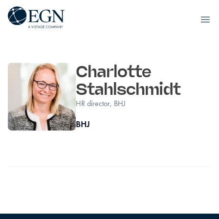
Executives' Global Network
Ope
Spring til indhold
Charlotte
Stahlschmidt
HR director, BHJ
BHJ