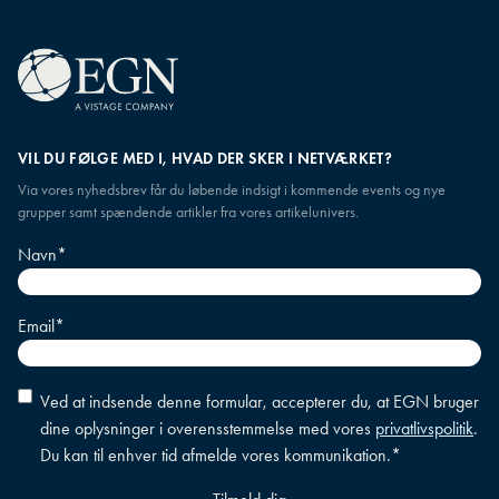
VIL DU FØLGE MED I, HVAD DER SKER I NETVÆRKET?
Via vores nyhedsbrev får du løbende indsigt i kommende events og nye
grupper samt spændende artikler fra vores artikelunivers.
Navn
*
Email
*
Accepter
Ved at indsende denne formular, accepterer du, at EGN bruger
betingelser
*
dine oplysninger i overensstemmelse med vores
privatlivspolitik
.
Du kan til enhver tid afmelde vores kommunikation.
*