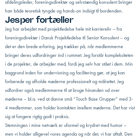
afdelingsleder, foreningsdirektør og selvstændig konsulent bringer
han både teoretisk tyngde og hands-on indsigt til bordenden.
Jesper fortæller
Jeg har arbejdet med projektledelse hele mit karriereliv – fra
foreningsdirektør i Dansk Projektledelse til Senior Konsulent – og
det er den brede erfaring, jeg trækker på, når medlemmerne
bringer deres udfordringer ind i rummet. Jeg forstår kompleksiteten
i de projekter, de arbejder med, fordi jeg selv har stået i dem. Min
baggrund inden for undervisning og facilitering gør, at jeg kan
forberede og afholde møderne professionelt og målrettet. Jeg
udfordrer også medlemmerne til at bruge hinanden ud over
møderne – bl.a. ved at danne små “Touch Base Grupper” med 3-
4 medlemmer, som holder kontakten imellem møderne. Det har vist
sig at fungere rigtig godt i praksis.
Stemningen i mine netværk er uformel og krydret med humor –
men vi holder alligevel vores agenda og når det, vi har aftalt. Den