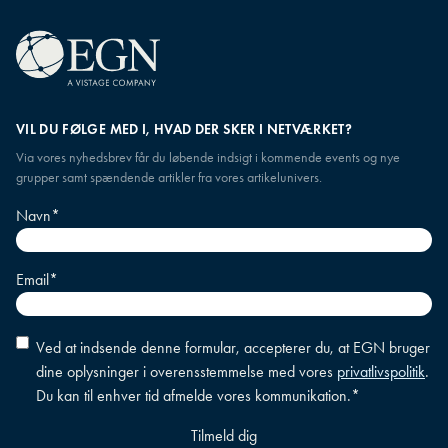
VIL DU FØLGE MED I, HVAD DER SKER I NETVÆRKET?
Via vores nyhedsbrev får du løbende indsigt i kommende events og nye
grupper samt spændende artikler fra vores artikelunivers.
Navn
*
Email
*
Accepter
Ved at indsende denne formular, accepterer du, at EGN bruger
betingelser
*
dine oplysninger i overensstemmelse med vores
privatlivspolitik
.
Du kan til enhver tid afmelde vores kommunikation.
*