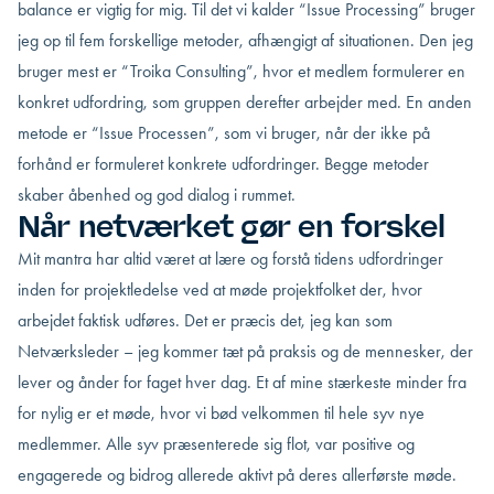
balance er vigtig for mig. Til det vi kalder “Issue Processing” bruger
jeg op til fem forskellige metoder, afhængigt af situationen. Den jeg
bruger mest er “Troika Consulting”, hvor et medlem formulerer en
konkret udfordring, som gruppen derefter arbejder med. En anden
metode er “Issue Processen”, som vi bruger, når der ikke på
forhånd er formuleret konkrete udfordringer. Begge metoder
skaber åbenhed og god dialog i rummet.
Når netværket gør en forskel
Mit mantra har altid været at lære og forstå tidens udfordringer
inden for projektledelse ved at møde projektfolket der, hvor
arbejdet faktisk udføres. Det er præcis det, jeg kan som
Netværksleder – jeg kommer tæt på praksis og de mennesker, der
lever og ånder for faget hver dag. Et af mine stærkeste minder fra
for nylig er et møde, hvor vi bød velkommen til hele syv nye
medlemmer. Alle syv præsenterede sig flot, var positive og
engagerede og bidrog allerede aktivt på deres allerførste møde.