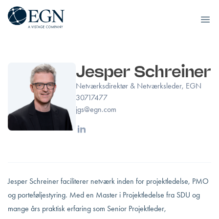
Executives' Global Network
Ope
Spring til indhold
Jesper Schreiner
Netværksdirektør & Netværksleder, EGN
30717477
jgs@egn.com
Linkedin
Jesper Schreiner faciliterer netværk inden for projektledelse, PMO
og porteføljestyring. Med en Master i Projektledelse fra SDU og
mange års praktisk erfaring som Senior Projektleder,