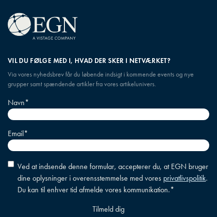
VIL DU FØLGE MED I, HVAD DER SKER I NETVÆRKET?
Via vores nyhedsbrev får du løbende indsigt i kommende events og nye
grupper samt spændende artikler fra vores artikelunivers.
Navn
*
Email
*
Accepter
Ved at indsende denne formular, accepterer du, at EGN bruger
betingelser
*
dine oplysninger i overensstemmelse med vores
privatlivspolitik
.
Du kan til enhver tid afmelde vores kommunikation.
*