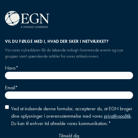
VIL DU FØLGE MED I, HVAD DER SKER I NETVÆRKET?
Via vores nyhedsbrev får du løbende indsigt i kommende events og nye
grupper samt spændende artikler fra vores artikelunivers.
Navn
*
Email
*
Accepter
Ved at indsende denne formular, accepterer du, at EGN bruger
betingelser
*
dine oplysninger i overensstemmelse med vores
privatlivspolitik
.
Du kan til enhver tid afmelde vores kommunikation.
*