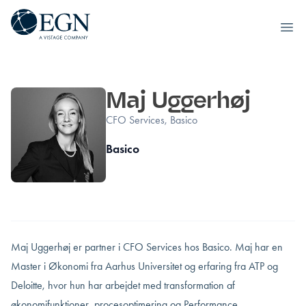
Executives' Global Network
Ope
Spring til indhold
Maj Uggerhøj
CFO Services, Basico
Basico
Maj Uggerhøj er partner i CFO Services hos Basico. Maj har en
Master i Økonomi fra Aarhus Universitet og erfaring fra ATP og
Deloitte, hvor hun har arbejdet med transformation af
økonomifunktioner, procesoptimering og Performance