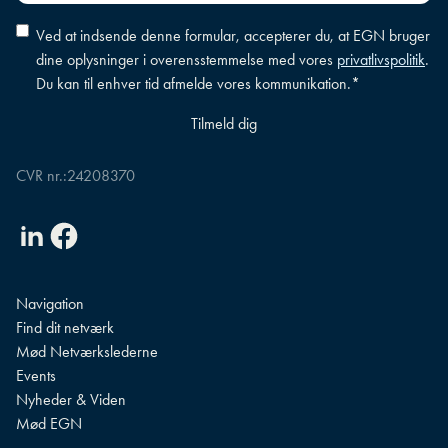
Accepter
Ved at indsende denne formular, accepterer du, at EGN bruger
betingelser
*
dine oplysninger i overensstemmelse med vores
privatlivspolitik
.
Du kan til enhver tid afmelde vores kommunikation.
*
CVR nr.:
24208370
Linkedin
Facebook
Navigation
Find dit netværk
Mød Netværkslederne
Events
Nyheder & Viden
Mød EGN