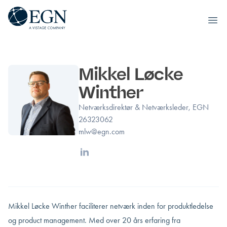
Executives' Global Network
Ope
Spring til indhold
Mikkel Løcke
Winther
Netværksdirektør & Netværksleder, EGN
26323062
mlw@egn.com
Linkedin
Mikkel Løcke Winther faciliterer netværk inden for produktledelse
og product management. Med over 20 års erfaring fra