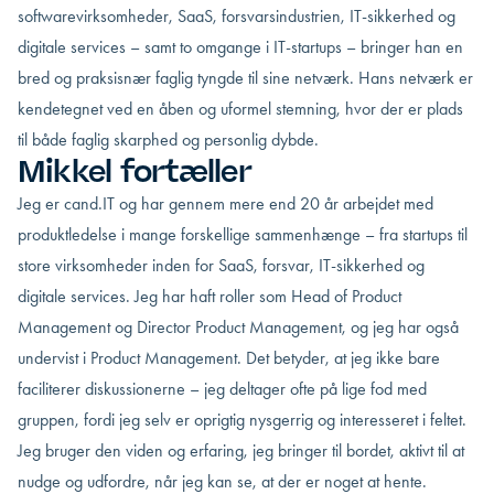
softwarevirksomheder, SaaS, forsvarsindustrien, IT-sikkerhed og
digitale services – samt to omgange i IT-startups – bringer han en
bred og praksisnær faglig tyngde til sine netværk. Hans netværk er
kendetegnet ved en åben og uformel stemning, hvor der er plads
til både faglig skarphed og personlig dybde.
Mikkel fortæller
Jeg er cand.IT og har gennem mere end 20 år arbejdet med
produktledelse i mange forskellige sammenhænge – fra startups til
store virksomheder inden for SaaS, forsvar, IT-sikkerhed og
digitale services. Jeg har haft roller som Head of Product
Management og Director Product Management, og jeg har også
undervist i Product Management. Det betyder, at jeg ikke bare
faciliterer diskussionerne – jeg deltager ofte på lige fod med
gruppen, fordi jeg selv er oprigtig nysgerrig og interesseret i feltet.
Jeg bruger den viden og erfaring, jeg bringer til bordet, aktivt til at
nudge og udfordre, når jeg kan se, at der er noget at hente.