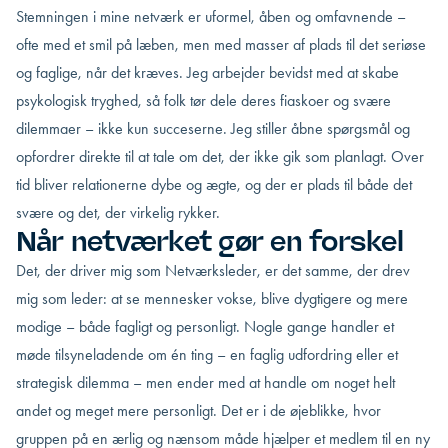
Stemningen i mine netværk er uformel, åben og omfavnende –
ofte med et smil på læben, men med masser af plads til det seriøse
og faglige, når det kræves. Jeg arbejder bevidst med at skabe
psykologisk tryghed, så folk tør dele deres fiaskoer og svære
dilemmaer – ikke kun succeserne. Jeg stiller åbne spørgsmål og
opfordrer direkte til at tale om det, der ikke gik som planlagt. Over
tid bliver relationerne dybe og ægte, og der er plads til både det
svære og det, der virkelig rykker.
Når netværket gør en forskel
Det, der driver mig som Netværksleder, er det samme, der drev
mig som leder: at se mennesker vokse, blive dygtigere og mere
modige – både fagligt og personligt. Nogle gange handler et
møde tilsyneladende om én ting – en faglig udfordring eller et
strategisk dilemma – men ender med at handle om noget helt
andet og meget mere personligt. Det er i de øjeblikke, hvor
gruppen på en ærlig og nænsom måde hjælper et medlem til en ny