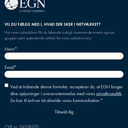
VIL DU FØLGE MED I, HVAD DER SKER I NETVÆRKET?
Via vores nyhedsbrev får du løbende indsigt i kommende events og nye
grupper samt spændende artikler fra vores artikelunivers.
Navn
*
Email
*
Accepter
Ved at indsende denne formular, accepterer du, at EGN bruger
betingelser
*
dine oplysninger i overensstemmelse med vores
privatlivspolitik
.
Du kan til enhver tid afmelde vores kommunikation.
*
CVR nr.:
24208370