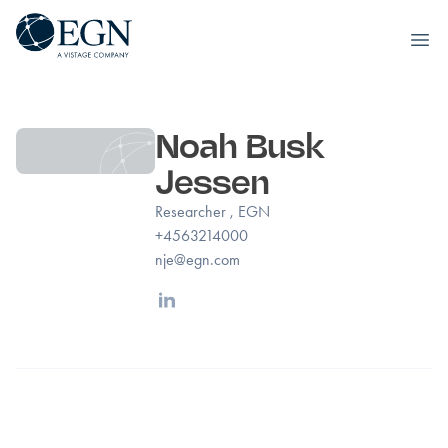
Executives' Global Network
Ope
Spring til indhold
Noah Busk
Jessen
Researcher , EGN
+4563214000
nje@egn.com
Linkedin