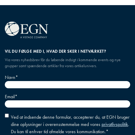
VIL DU FØLGE MED I, HVAD DER SKER I NETVÆRKET?
Via vores nyhedsbrev får du løbende indsigt i kommende events og nye
grupper samt spændende artikler fra vores artikelunivers.
Navn
*
Email
*
Accepter
Ved at indsende denne formular, accepterer du, at EGN bruger
betingelser
*
dine oplysninger i overensstemmelse med vores
privatlivspolitik
.
Du kan til enhver tid afmelde vores kommunikation.
*