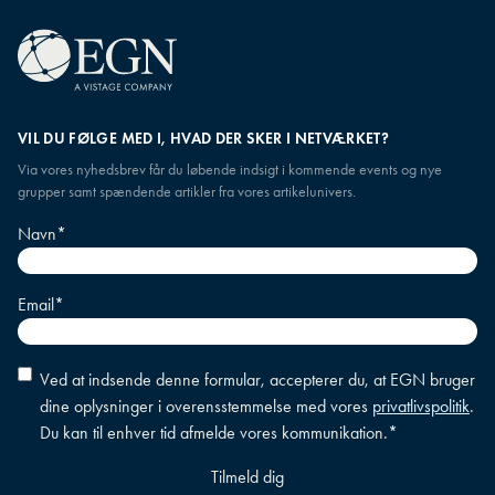
VIL DU FØLGE MED I, HVAD DER SKER I NETVÆRKET?
Via vores nyhedsbrev får du løbende indsigt i kommende events og nye
grupper samt spændende artikler fra vores artikelunivers.
Navn
*
Email
*
Accepter
Ved at indsende denne formular, accepterer du, at EGN bruger
betingelser
*
dine oplysninger i overensstemmelse med vores
privatlivspolitik
.
Du kan til enhver tid afmelde vores kommunikation.
*