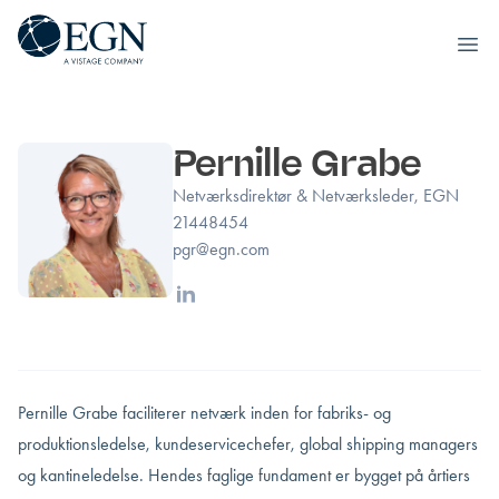
Executives' Global Network
Ope
Spring til indhold
Pernille Grabe
Netværksdirektør & Netværksleder, EGN
21448454
pgr@egn.com
Linkedin
Pernille Grabe faciliterer netværk inden for fabriks- og
produktionsledelse, kundeservicechefer, global shipping managers
og kantineledelse. Hendes faglige fundament er bygget på årtiers