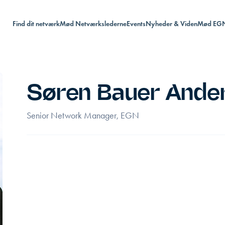
Find dit netværk
Mød Netværkslederne
Events
Nyheder & Viden
Mød EG
Søren Bauer Ande
Senior Network Manager, EGN