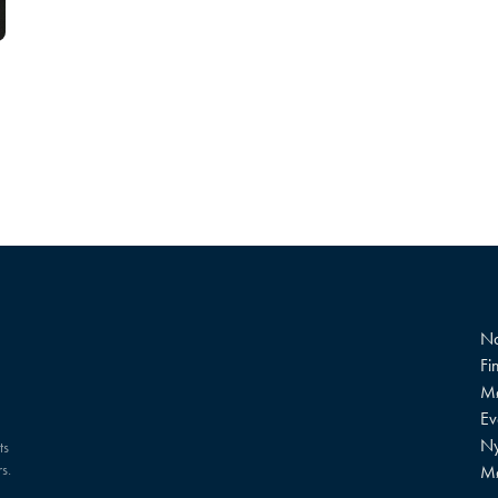
Na
Fi
Mø
?
Ev
Ny
ts
s.
M