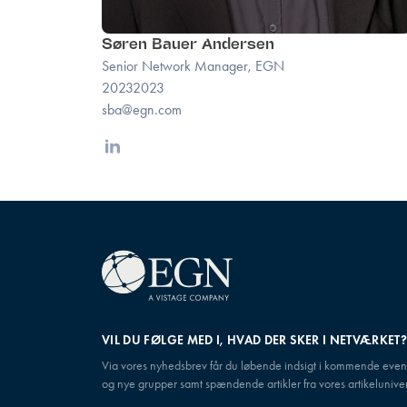
Søren Bauer Andersen
Senior Network Manager, EGN
20232023
sba@egn.com
Linkedin
VIL DU FØLGE MED I, HVAD DER SKER I NETVÆRKET
Via vores nyhedsbrev får du løbende indsigt i kommende even
og nye grupper samt spændende artikler fra vores artikeluniver