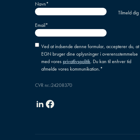
Navn
*
Email
*
Accepter
Ved at indsende denne formular, accepterer du, at
betingelser
*
EGN bruger dine oplysninger i overensstemmelse
med vores
privatlivspolitik
. Du kan til enhver tid
afmelde vores kommunikation.
*
CVR nr.:
24208370
Linkedin
Facebook