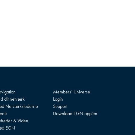
vigation
Members’ Universe
nd dit netværk
Login
d Netværkslederne
Support
ents
Download EGN app’en
heder & Viden
ød EGN