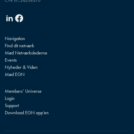
CVR nr.:
24208370
Linkedin
Facebook
Navigation
Find dit netværk
Mød Netværkslederne
Events
Nyheder & Viden
Mød EGN
Members’ Universe
Login
Support
Download EGN app’en