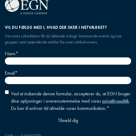
VIL DU FØLGE MED I, HVAD DER SKER I NETVÆRKET?
Via vores nyhedsbrev får du løbende indsigt i kommende events og nye
grupper samt spændende artikler fra vores artikelunivers.
Navn
*
Email
*
Accepter
Ved at indsende denne formular, accepterer du, at EGN bruger
betingelser
*
dine oplysninger i overensstemmelse med vores
privatlivspolitik
.
Du kan til enhver tid afmelde vores kommunikation.
*