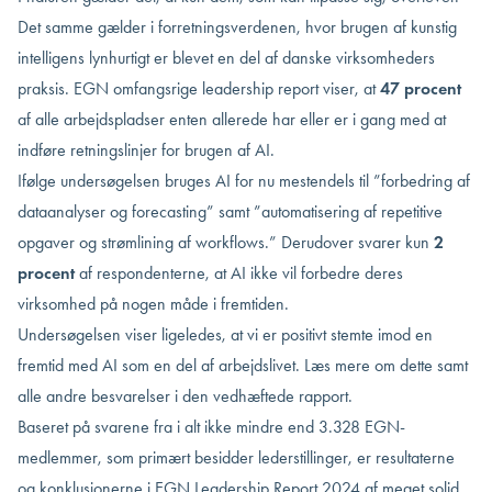
Det samme gælder i forretningsverdenen, hvor brugen af kunstig
intelligens lynhurtigt er blevet en del af danske virksomheders
praksis. EGN omfangsrige leadership report viser, at
47 procent
af alle arbejdspladser enten allerede har eller er i gang med at
indføre retningslinjer for brugen af AI.
Ifølge undersøgelsen bruges AI for nu mestendels til ”forbedring af
dataanalyser og forecasting” samt ”automatisering af repetitive
opgaver og strømlining af workflows.” Derudover svarer kun
2
procent
af respondenterne, at AI ikke vil forbedre deres
virksomhed på nogen måde i fremtiden.
Undersøgelsen viser ligeledes, at vi er positivt stemte imod en
fremtid med AI som en del af arbejdslivet. Læs mere om dette samt
alle andre besvarelser i den vedhæftede rapport.
Baseret på svarene fra i alt ikke mindre end 3.328 EGN-
medlemmer, som primært besidder lederstillinger, er resultaterne
og konklusionerne i EGN Leadership Report 2024 af meget solid