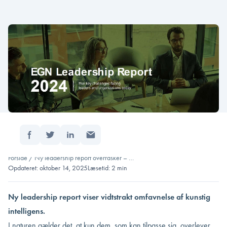
Del:
Forside
/
Ny leadership report overrasker – …
Opdateret: oktober 14, 2025
Læsetid: 2 min
Ny leadership report viser vidtstrakt omfavnelse af kunstig
intelligens.
I naturen gælder det, at kun dem, som kan tilpasse sig, overlever.