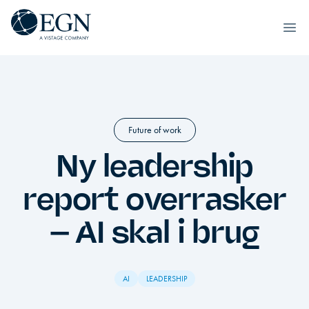
Spring til indhold
Executives' Global Network
Ope
Future of work
Ny leadership
report overrasker
– AI skal i brug
AI
LEADERSHIP