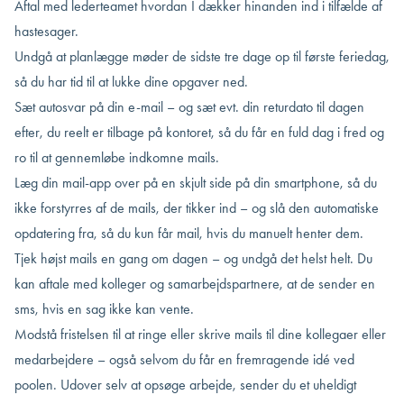
Aftal med lederteamet hvordan I dækker hinanden ind i tilfælde af
hastesager.
Undgå at planlægge møder de sidste tre dage op til første feriedag,
så du har tid til at lukke dine opgaver ned.
Sæt autosvar på din e-mail – og sæt evt. din returdato til dagen
efter, du reelt er tilbage på kontoret, så du får en fuld dag i fred og
ro til at gennemløbe indkomne mails.
Læg din mail-app over på en skjult side på din smartphone, så du
ikke forstyrres af de mails, der tikker ind – og slå den automatiske
opdatering fra, så du kun får mail, hvis du manuelt henter dem.
Tjek højst mails en gang om dagen – og undgå det helst helt. Du
kan aftale med kolleger og samarbejdspartnere, at de sender en
sms, hvis en sag ikke kan vente.
Modstå fristelsen til at ringe eller skrive mails til dine kollegaer eller
medarbejdere – også selvom du får en fremragende idé ved
poolen. Udover selv at opsøge arbejde, sender du et uheldigt