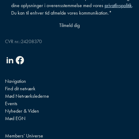
betingelser
*
dine oplysninger i overensstemmelse med vores
privatlivspolitik
.
Du kan til enhver tid afmelde vores kommunikation.
*
CVR nr.:
24208370
Linkedin
Facebook
Navigation
Find dit netværk
Mød Netværkslederne
Events
Nyheder & Viden
Mød EGN
Members’ Universe