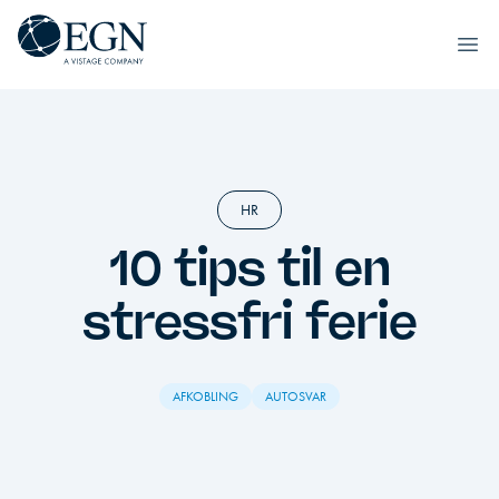
Spring til indhold
Executives' Global Network
Ope
HR
10 tips til en
stressfri ferie
AFKOBLING
AUTOSVAR