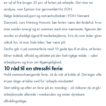
en ud af fire bruger 25 pct. af ferien på arbejde. Det viser en
analyse, som Epinion har gennemført for EGN.
Ifølge ledelsesekspert og netværksdirektør i EGN Netværk
Danmark, Lars Hartung Honoré, bør ferien være det åndehul, hvor
man samler energi og er sammen med sine nærmeste, ligesom det
sender et uheldigt signal til medarbejderne, hvis du som leder giver
udtryk for, at man hele tiden ‘bør være på’.
Derfor går vi på sommerferie med 10 gode tips til at sikre, at ferien
bliver indledt, afhold og afsluttet på den helt rigtige måde – uden
arbejdspres og krav om tilgængelighed.
10 råd til en stressfri ferie
Hold sammenhængende ferie, så du når at koble af. Det tager ofte
et par dage at lukke ned for ’arbejds-mindsettet’.
Start aldrig op efter en ferie på en mandag – så risikerer du at gå i
arbejdsmode allerede i weekenden og mister dyrebare
afkoblingsdage.