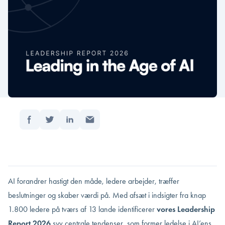
Del:
Forside
/
Ledelse i AI’ens tidsalder –…
Opdateret: februar 25, 2026
Læsetid: 4 min
AI forandrer hastigt den måde, ledere arbejder, træffer
beslutninger og skaber værdi på. Med afsæt i indsigter fra knap
1.800 ledere på tværs af 13 lande identificerer
vores Leadership
Report 2026
syv centrale tendenser, som former ledelse i AI’ens