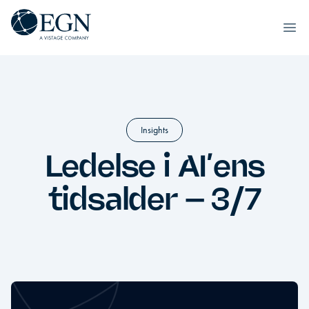
Spring til indhold
Executives' Global Network
Ope
Insights
Ledelse i AI’ens
tidsalder – 3/7