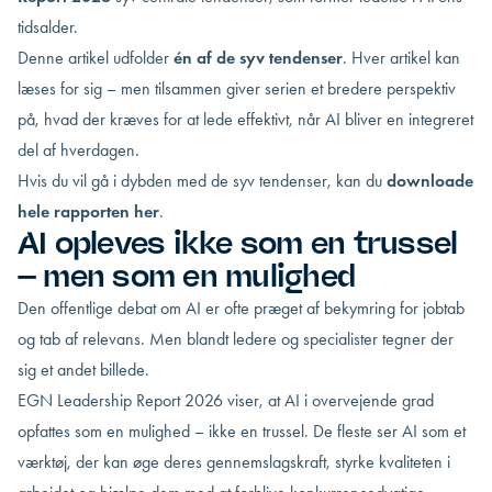
tidsalder.
Denne artikel udfolder
én af de syv tendenser
. Hver artikel kan
læses for sig – men tilsammen giver serien et bredere perspektiv
på, hvad der kræves for at lede effektivt, når AI bliver en integreret
del af hverdagen.
Hvis du vil gå i dybden med de syv tendenser, kan du
downloade
hele rapporten her
.
AI opleves ikke som en trussel
– men som en mulighed
Den offentlige debat om AI er ofte præget af bekymring for jobtab
og tab af relevans. Men blandt ledere og specialister tegner der
sig et andet billede.
EGN Leadership Report 2026 viser, at AI i overvejende grad
opfattes som en mulighed – ikke en trussel. De fleste ser AI som et
værktøj, der kan øge deres gennemslagskraft, styrke kvaliteten i