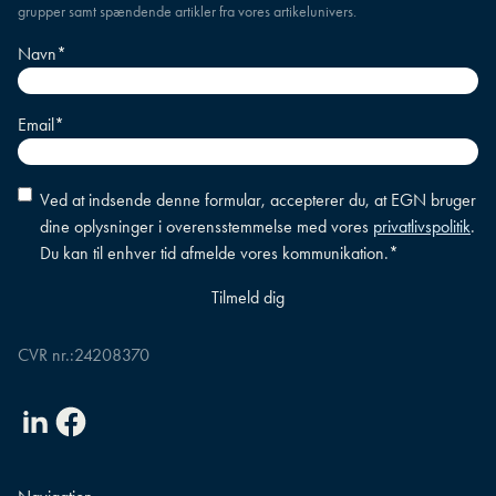
grupper samt spændende artikler fra vores artikelunivers.
Navn
*
Email
*
Accepter
Ved at indsende denne formular, accepterer du, at EGN bruger
betingelser
*
dine oplysninger i overensstemmelse med vores
privatlivspolitik
.
Du kan til enhver tid afmelde vores kommunikation.
*
CVR nr.:
24208370
Linkedin
Facebook