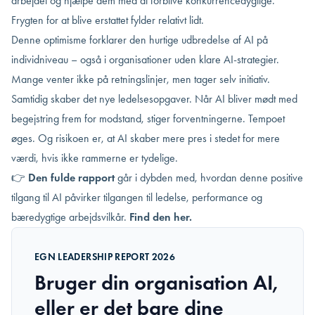
arbejdet og hjælpe dem med at forblive konkurrencedygtige.
Frygten for at blive erstattet fylder relativt lidt.
Denne optimisme forklarer den hurtige udbredelse af AI på
individniveau – også i organisationer uden klare AI-strategier.
Mange venter ikke på retningslinjer, men tager selv initiativ.
Samtidig skaber det nye ledelsesopgaver. Når AI bliver mødt med
begejstring frem for modstand, stiger forventningerne. Tempoet
øges. Og risikoen er, at AI skaber mere pres i stedet for mere
værdi, hvis ikke rammerne er tydelige.
👉
Den fulde rapport
går i dybden med, hvordan denne positive
tilgang til AI påvirker tilgangen til ledelse, performance og
bæredygtige arbejdsvilkår.
Find den her
.
EGN LEADERSHIP REPORT 2026
Bruger din organisation AI,
eller er det bare dine