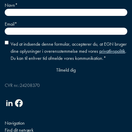
Navn
*
Email
*
Accepter
Ved at indsende denne formular, accepterer du, at EGN bruger
betingelser
*
dine oplysninger i overensstemmelse med vores
privatlivspolitik
.
Du kan til enhver tid afmelde vores kommunikation.
*
CVR nr.:
24208370
Linkedin
Facebook
Navigation
Find dit netværk