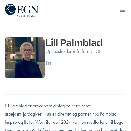
Executives' Global Network
Ope
Spring til indhold
Lill Palmblad
Oplægsholder & forfatter, EGN
Linkedin
Lill Palmblad er erhvervspsykolog og certificeret
arbejdsmiljørådgiver. Hun er direktør og partner hos Palmblad
Inspire og Better Worklife, og i 2024 var hun medforfatter til bogen
Hvem passer på chefen? sammen med erhvervs- og krisepsykolog