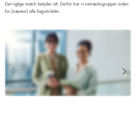
Det rigtige match betyder alt. Derfor har vi netværksgrupper inden
for (næsten) alle fagområder.
CMO​
I vores CMO-netværk møder du ligesindede
marketingledere, der deler indsigt, erfaring og