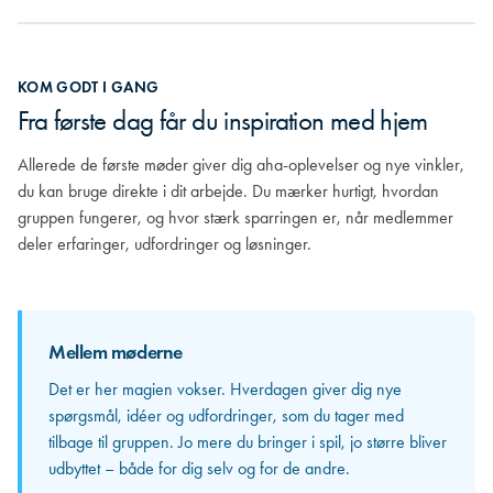
KOM GODT I GANG
INVOLVER DIG
SE EFFEKTEN
Fra første dag får du inspiration med hjem
Når dialog bliver til gensidig forståelse
Når fællesskabet skaber reel værdi
Allerede de første møder giver dig aha-oplevelser og nye vinkler,
Efterhånden som relationerne vokser, begynder du virkelig at lære
Nu er gruppens dynamik blevet en naturlig del af din hverdag. Du
du kan bruge direkte i dit arbejde. Du mærker hurtigt, hvordan
de andre at kende. Du opdager, hvor stærke kompetencer der
bidrager med skarp sparring, får selv værdifuld feedback og
gruppen fungerer, og hvor stærk sparringen er, når medlemmer
sidder rundt om bordet, og hvordan jeres forskellige erfaringer kan
oplever, hvordan samtalerne rykker både dig og din organisation.
deler erfaringer, udfordringer og løsninger.
spejle og styrke hinanden. Herfra bliver sparringen mere personlig
Samspillet bliver mere nuanceret, relationerne tættere, og udbyttet
og langt mere værdifuld.
større for alle.
Her mærker du for alvor styrken i at være en del af en professional
netværksgruppe: det er ikke længere blot inspiration, men konkrete
Mellem møderne
løsninger og nye perspektiver, du kan tage direkte med hjem og
Mellem møderne
Det er her magien vokser. Hverdagen giver dig nye
omsætte til resultater.
spørgsmål, idéer og udfordringer, som du tager med
De input og perspektiver, du får med hjem, bliver i
tilbage til gruppen. Jo mere du bringer i spil, jo større bliver
stigende grad til konkrete løsninger i din egen
udbyttet – både for dig selv og for de andre.
organisation. Det er her, du for alvor mærker, hvordan