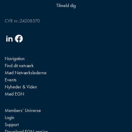
CVR nr.:
24208370
Linkedin
Facebook
Navigation
Find dit netværk
Mød Netværkslederne
Events
Nyheder & Viden
Mød EGN
Members’ Universe
Login
Support
Download EGN app’en