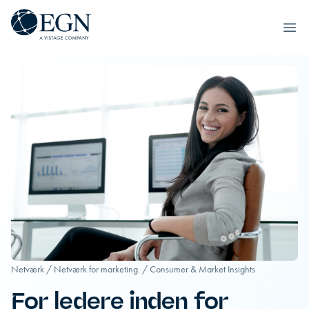
Executives' Global Network
Ope
Spring til indhold
Netværk
/
Netværk for marketing.
/
Consumer & Market Insights
For ledere inden for