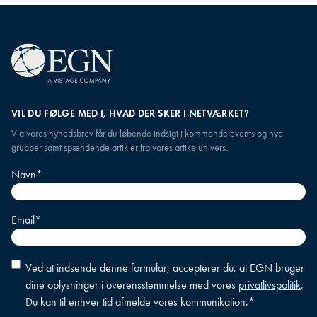
løsninger på de udfordringer, kun en CMO forstår.
Sammen styrker vi dit fundament som strategisk
sparringspartner i topledelsen.
VIL DU FØLGE MED I, HVAD DER SKER I NETVÆRKET?
Via vores nyhedsbrev får du løbende indsigt i kommende events og nye
grupper samt spændende artikler fra vores artikelunivers.
Navn
*
Email
*
Accepter
Ved at indsende denne formular, accepterer du, at EGN bruger
betingelser
*
dine oplysninger i overensstemmelse med vores
privatlivspolitik
.
Du kan til enhver tid afmelde vores kommunikation.
*