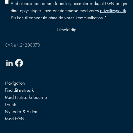
Accepter
Ved at indsende denne formular, accepterer du, at EGN bruger
betingelser
*
dine oplysninger i overensstemmelse med vores
privatlivspolitik
.
Du kan til enhver tid afmelde vores kommunikation.
*
CVR nr.:
24208370
Linkedin
Facebook
Navigation
Find dit netværk
Mød Netværkslederne
Events
Nyheder & Viden
Mød EGN