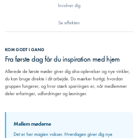
Involver dig
Se effekten
KOM GODT I GANG
INVOLVER DIG
SE EFFEKTEN
Fra første dag får du inspiration med hjem
Når dialog bliver til gensidig forståelse
Når fællesskabet skaber reel værdi
Allerede de første møder giver dig aha-oplevelser og nye vinkler,
Efterhånden som relationerne vokser, begynder du virkelig at lære
Nu er gruppens dynamik blevet en naturlig del af din hverdag. Du
du kan bruge direkte i dit arbejde. Du mærker hurtigt, hvordan
de andre at kende. Du opdager, hvor stærke kompetencer der
bidrager med skarp sparring, får selv værdifuld feedback og
gruppen fungerer, og hvor stærk sparringen er, når medlemmer
sidder rundt om bordet, og hvordan jeres forskellige erfaringer kan
oplever, hvordan samtalerne rykker både dig og din organisation.
deler erfaringer, udfordringer og løsninger.
spejle og styrke hinanden. Herfra bliver sparringen mere personlig
Samspillet bliver mere nuanceret, relationerne tættere, og udbyttet
og langt mere værdifuld.
større for alle.
Her mærker du for alvor styrken i at være en del af en professional
netværksgruppe: det er ikke længere blot inspiration, men konkrete
Mellem møderne
løsninger og nye perspektiver, du kan tage direkte med hjem og
Mellem møderne
Det er her magien vokser. Hverdagen giver dig nye
omsætte til resultater.