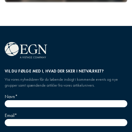
Business Controllere
I vores netværk møder du ligesindede fagfolk, der
deler erfaringer, værktøjer og metoder, så du kan
udvikle din rolle og skabe endnu større værdi for
ledelsen.
VIL DU FØLGE MED I, HVAD DER SKER I NETVÆRKET?
Via vores nyhedsbrev får du løbende indsigt i kommende events og nye
grupper samt spændende artikler fra vores artikelunivers.
Navn
*
Email
*