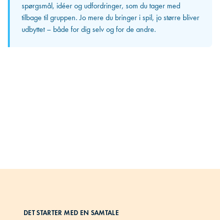
spørgsmål, idéer og udfordringer, som du tager med
De input og perspektiver, du får med hjem, bliver i
tilbage til gruppen. Jo mere du bringer i spil, jo større bliver
stigende grad til konkrete løsninger i din egen
udbyttet – både for dig selv og for de andre.
organisation. Det er her, du for alvor mærker, hvordan
gruppen gør en forskel i dit daglige arbejde.
DET STARTER MED EN SAMTALE