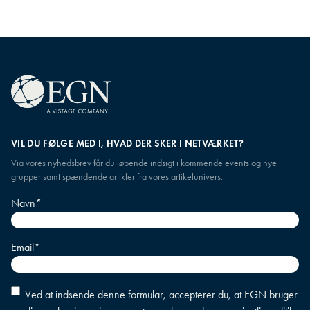
VIL DU FØLGE MED I, HVAD DER SKER I NETVÆRKET?
Via vores nyhedsbrev får du løbende indsigt i kommende events og nye
grupper samt spændende artikler fra vores artikelunivers.
Navn
*
Email
*
Accepter
Ved at indsende denne formular, accepterer du, at EGN bruger
betingelser
*