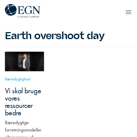
Spring til indhold
Executives' Global Network
Ope
Earth overshoot day
Bæredygtighed
Vi skal bruge
vores
ressourcer
bedre
Bæredygtige
forretningsmodeller