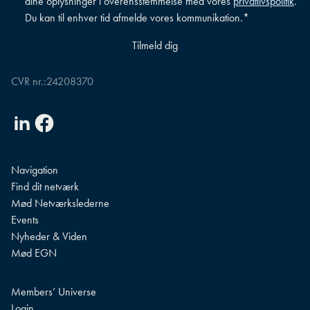
dine oplysninger i overensstemmelse med vores
privatlivspolitik
.
Du kan til enhver tid afmelde vores kommunikation.
*
CVR nr.:
24208370
Linkedin
Facebook
Navigation
Find dit netværk
Mød Netværkslederne
Events
Nyheder & Viden
Mød EGN
Members’ Universe
Login