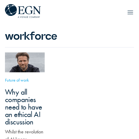
Spring til indhold
Executives' Global Network
Ope
workforce
Future of work
Why all
companies
need to have
an ethical AI
discussion
Whilst the revolution