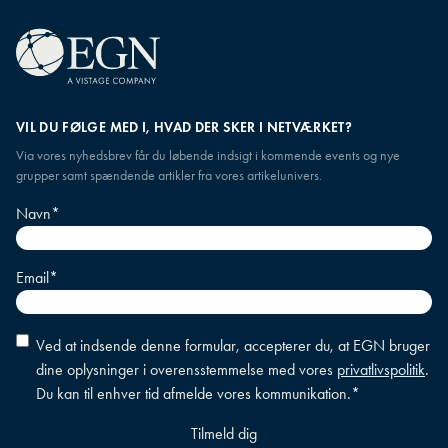
VIL DU FØLGE MED I, HVAD DER SKER I NETVÆRKET?
Via vores nyhedsbrev får du løbende indsigt i kommende events og nye
grupper samt spændende artikler fra vores artikelunivers.
Navn
*
Email
*
Accepter
Ved at indsende denne formular, accepterer du, at EGN bruger
betingelser
*
dine oplysninger i overensstemmelse med vores
privatlivspolitik
.
Du kan til enhver tid afmelde vores kommunikation.
*