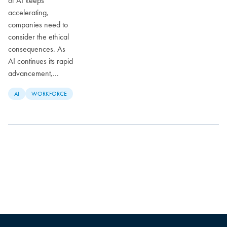
of AI keeps
accelerating,
companies need to
consider the ethical
consequences. As
AI continues its rapid
advancement,…
AI
WORKFORCE