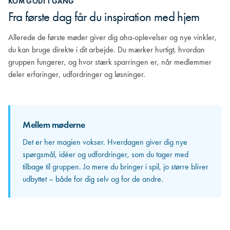
KOM GODT I GANG
INVOLVER DIG
SE EFFEKTEN
Fra første dag får du inspiration med hjem
Når dialog bliver til gensidig forståelse
Når fællesskabet skaber reel værdi
Allerede de første møder giver dig aha-oplevelser og nye vinkler,
Efterhånden som relationerne vokser, begynder du virkelig at lære
Nu er gruppens dynamik blevet en naturlig del af din hverdag. Du
du kan bruge direkte i dit arbejde. Du mærker hurtigt, hvordan
de andre at kende. Du opdager, hvor stærke kompetencer der
bidrager med skarp sparring, får selv værdifuld feedback og
gruppen fungerer, og hvor stærk sparringen er, når medlemmer
sidder rundt om bordet, og hvordan jeres forskellige erfaringer kan
oplever, hvordan samtalerne rykker både dig og din organisation.
deler erfaringer, udfordringer og løsninger.
spejle og styrke hinanden. Herfra bliver sparringen mere personlig
Samspillet bliver mere nuanceret, relationerne tættere, og udbyttet
og langt mere værdifuld.
større for alle.
Her mærker du for alvor styrken i at være en del af en professional
netværksgruppe: det er ikke længere blot inspiration, men konkrete
Mellem møderne
løsninger og nye perspektiver, du kan tage direkte med hjem og
Mellem møderne
Det er her magien vokser. Hverdagen giver dig nye
omsætte til resultater.
spørgsmål, idéer og udfordringer, som du tager med
De input og perspektiver, du får med hjem, bliver i
tilbage til gruppen. Jo mere du bringer i spil, jo større bliver
stigende grad til konkrete løsninger i din egen
udbyttet – både for dig selv og for de andre.
organisation. Det er her, du for alvor mærker, hvordan
gruppen gør en forskel i dit daglige arbejde.