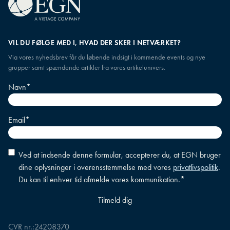
VIL DU FØLGE MED I, HVAD DER SKER I NETVÆRKET?
Via vores nyhedsbrev får du løbende indsigt i kommende events og nye
grupper samt spændende artikler fra vores artikelunivers.
Navn
*
Email
*
Accepter
Ved at indsende denne formular, accepterer du, at EGN bruger
betingelser
*
dine oplysninger i overensstemmelse med vores
privatlivspolitik
.
Du kan til enhver tid afmelde vores kommunikation.
*
CVR nr.:
24208370