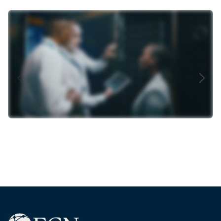
IT security​
I vores IT Security-netværk møder du ligesindede
beslutningstagere, deler erfaringer og får konkret
viden om de nyeste teknologier og metoder, så du
kan træffe de rette valg i tide. Sammen omsætter vi
kompleks sikkerhed til praktiske løsninger.