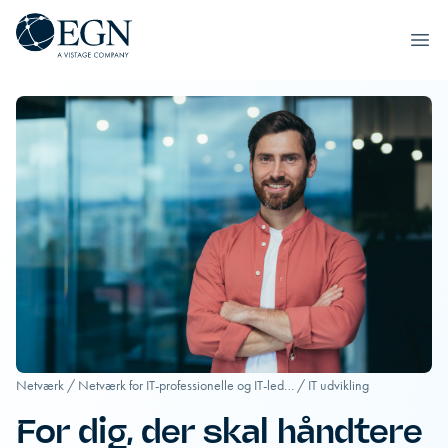
Executives' Global Network
Ope
Spring til indhold
Netværk
/
Netværk for IT-professionelle og IT-led…
/
IT udvikling​
For dig, der skal håndtere