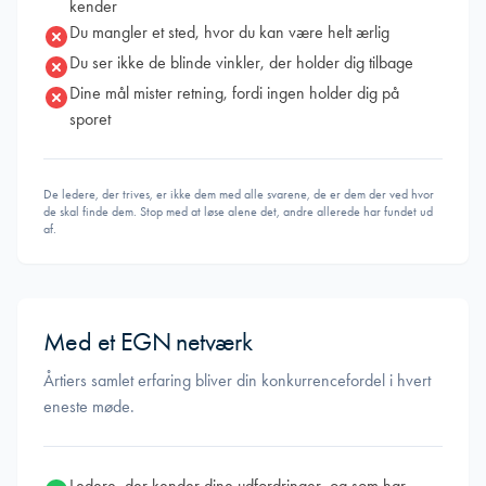
kender
Du mangler et sted, hvor du kan være helt ærlig
Du ser ikke de blinde vinkler, der holder dig tilbage
Dine mål mister retning, fordi ingen holder dig på
sporet
De ledere, der trives, er ikke dem med alle svarene, de er dem der ved hvor
de skal finde dem. Stop med at løse alene det, andre allerede har fundet ud
af.
Med et EGN netværk
Årtiers samlet erfaring bliver din konkurrencefordel i hvert
eneste møde.
Ledere, der kender dine udfordringer, og som har