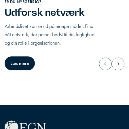
ER DU NYSGERRIG?
Udforsk netværk
Arbejdslivet kan se ud på mange måder. Find
dét netværk, der passer bedst til din faglighed
og din rolle i organisationen.
CEO
Topledelse
Læs mere
Du har det øverste ansvar og alles øjne
Du står midt i de stor
hviler på din ledelsespraksis.
lede til opad, nedad o