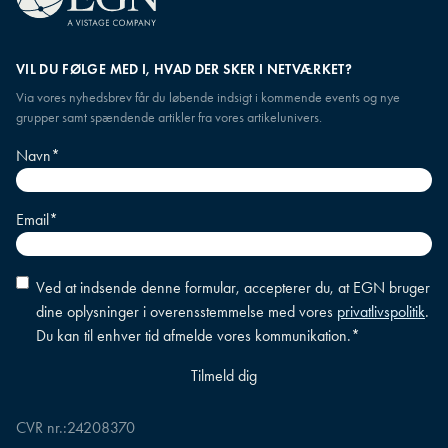
VIL DU FØLGE MED I, HVAD DER SKER I NETVÆRKET?
Via vores nyhedsbrev får du løbende indsigt i kommende events og nye
grupper samt spændende artikler fra vores artikelunivers.
Navn
*
Email
*
Accepter
Ved at indsende denne formular, accepterer du, at EGN bruger
betingelser
*
dine oplysninger i overensstemmelse med vores
privatlivspolitik
.
Du kan til enhver tid afmelde vores kommunikation.
*
CVR nr.:
24208370