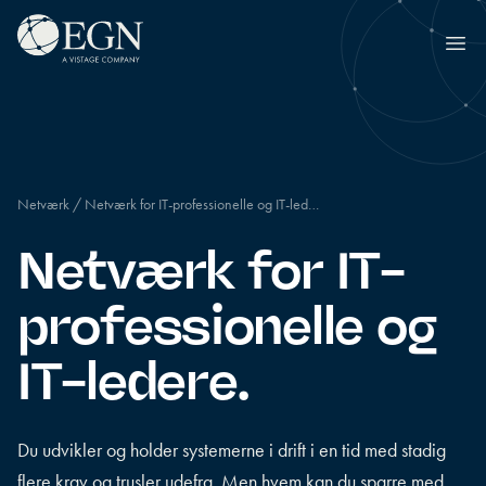
Spring til indhold
Executives' Global Network
Ope
Netværk
/
Netværk for IT-professionelle og IT-led…
Netværk for IT-
professionelle og
IT-ledere.
Du udvikler og holder systemerne i drift i en tid med stadig
flere krav og trusler udefra. Men hvem kan du sparre med