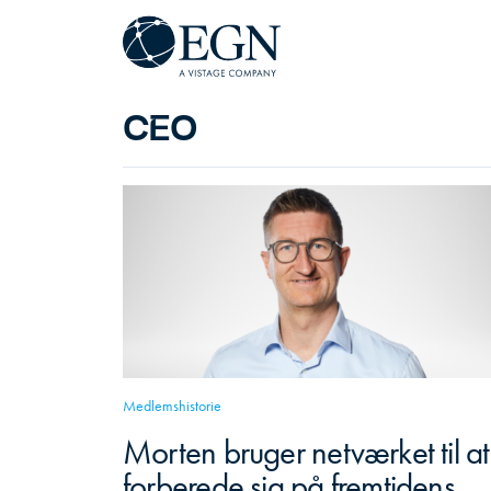
Spring til indhold
Executives' Global Network
CEO
Medlemshistorie
Morten bruger netværket til at
forberede sig på fremtidens