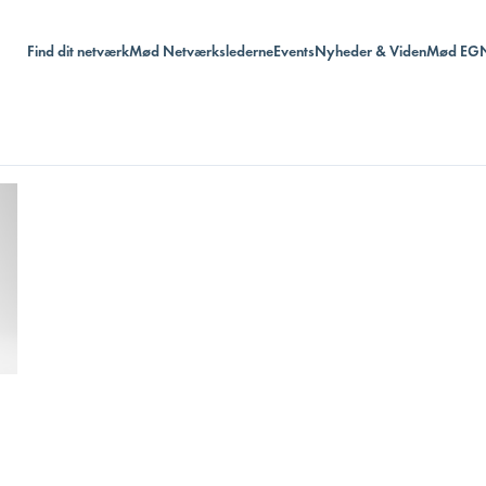
Find dit netværk
Mød Netværkslederne
Events
Nyheder & Viden
Mød EG