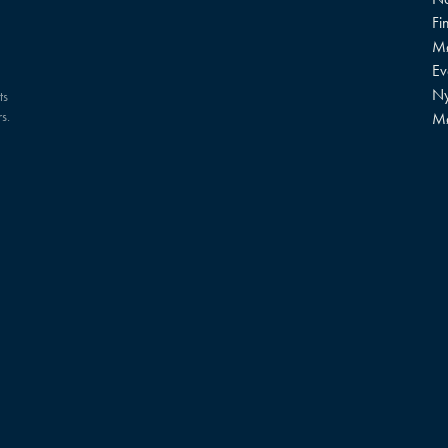
Fi
Mø
?
Ev
Ny
ts
s.
M