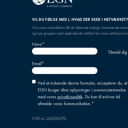
VIL DU FØLGE MED I, HVAD DER SKER I NETVÆRKET
Via vores nyhedsbrev får du løbende indsigt i kommende even
og nye grupper samt spændende artikler fra vores artikeluniver
Navn
*
Email
*
Accepter
Ved at indsende denne formular, accepterer du, at
betingelser
*
EGN bruger dine oplysninger i overensstemmelse
med vores
privatlivspolitik
. Du kan til enhver tid
afmelde vores kommunikation.
*
CVR nr.:
24208370