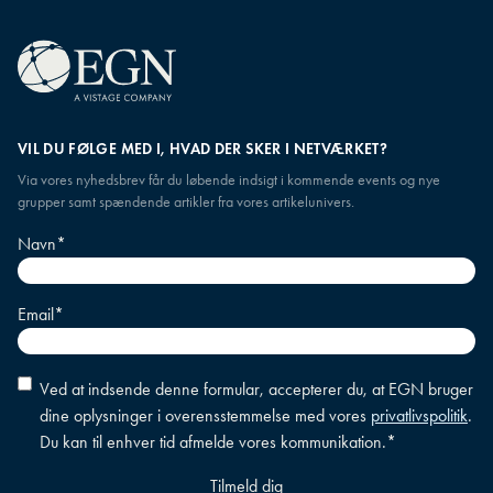
VIL DU FØLGE MED I, HVAD DER SKER I NETVÆRKET?
Via vores nyhedsbrev får du løbende indsigt i kommende events og nye
grupper samt spændende artikler fra vores artikelunivers.
Navn
*
Email
*
Accepter
Ved at indsende denne formular, accepterer du, at EGN bruger
betingelser
*
dine oplysninger i overensstemmelse med vores
privatlivspolitik
.
Du kan til enhver tid afmelde vores kommunikation.
*