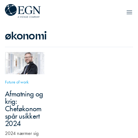
Spring til indhold
Executives' Global Network
Ope
økonomi
Future of work
Afmatning og
krig:
Cheføkonom
spår usikkert
2024
2024 nærmer sig