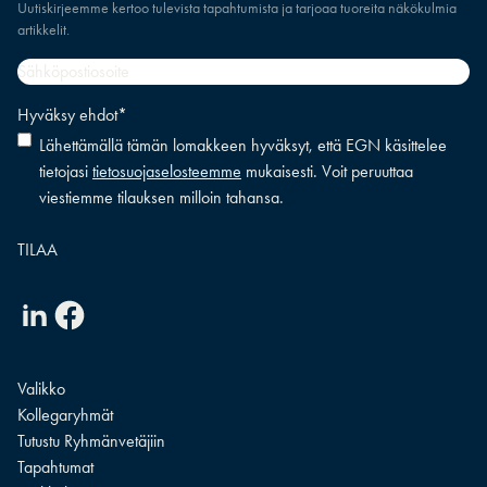
Uutiskirjeemme kertoo tulevista tapahtumista ja tarjoaa tuoreita näkökulmia
artikkelit.
Sähköpostiosoite
*
Hyväksy ehdot
*
Lähettämällä tämän lomakkeen hyväksyt, että EGN käsittelee
tietojasi
tietosuojaselosteemme
mukaisesti. Voit peruuttaa
viestiemme tilauksen milloin tahansa.
Linkedin
Facebook
Valikko
Kollegaryhmät
Tutustu Ryhmänvetäjiin
Tapahtumat