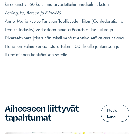
kirjoittanut yli 60 kolumnia arvostettuihin medioihin, kuten
Berlingske, Børsen ja FINANS.
Anne-Marie kuuluu Tanskan Teollisuuden liiton (Confederation of
Danish Industry) verkostoon nimeltä Boards of the Future ja
DiverseExpert, joissa hän toimii sekä talenttina että asiantuntijana.
Hänet on kolme kertaa listattu Talent 100 -listalle johtamisen ja
liiketoiminnan kehittämisen saralla.
Aiheeseen liittyvät
Näytä
tapahtumat
kaikki