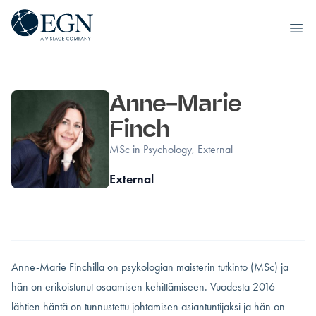
Executives' Global Network
Ope
Siirry sisältöön
Anne-Marie
Finch
MSc in Psychology, External
External
Anne-Marie Finchilla on psykologian maisterin tutkinto (MSc) ja
hän on erikoistunut osaamisen kehittämiseen. Vuodesta 2016
lähtien häntä on tunnustettu johtamisen asiantuntijaksi ja hän on