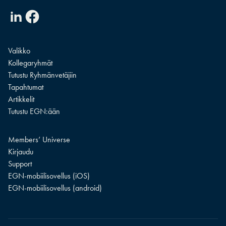
Linkedin
Facebook
Valikko
Kollegaryhmät
Tutustu Ryhmänvetäjiin
Tapahtumat
Artikkelit
Tutustu EGN:ään
Members’ Universe
Kirjaudu
Support
EGN-mobiilisovellus (iOS)
EGN-mobiilisovellus (android)