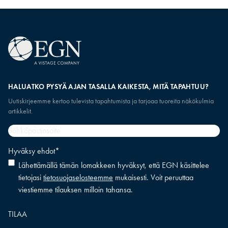
HALUATKO PYSYÄ AJAN TASALLA KAIKESTA, MITÄ TAPAHTUU?
Uutiskirjeemme kertoo tulevista tapahtumista ja tarjoaa tuoreita näkökulmia
artikkelit.
Sähköpostiosoite
*
Hyväksy ehdot
*
Lähettämällä tämän lomakkeen hyväksyt, että EGN käsittelee
tietojasi
tietosuojaselosteemme
mukaisesti. Voit peruuttaa
viestiemme tilauksen milloin tahansa.