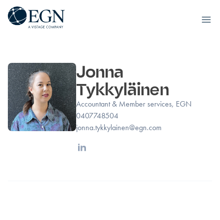
Executives' Global Network
Ope
Siirry sisältöön
Jonna
Tykkyläinen
Accountant & Member services, EGN
0407748504
jonna.tykkylainen@egn.com
Linkedin