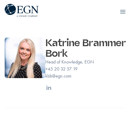
Executives' Global Network
Ope
Siirry sisältöön
Katrine Brammer
Bork
Head of Knowledge, EGN
+45 20 32 57 19
kbb@egn.com
Linkedin