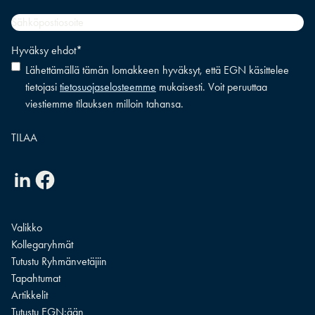
Sähköpostiosoite
*
Hyväksy ehdot
*
Lähettämällä tämän lomakkeen hyväksyt, että EGN käsittelee
tietojasi
tietosuojaselosteemme
mukaisesti. Voit peruuttaa
viestiemme tilauksen milloin tahansa.
Linkedin
Facebook
Valikko
Kollegaryhmät
Tutustu Ryhmänvetäjiin
Tapahtumat
Artikkelit
Tutustu EGN:ään