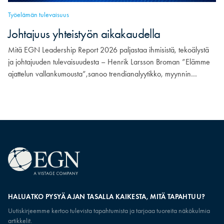
Työelämän tulevaisuus
Johtajuus yhteistyön aikakaudella
Mitä EGN Leadership Report 2026 paljastaa ihmisistä, tekoälystä
ja johtajuuden tulevaisuudesta – Henrik Larsson Broman ”Elämme
ajattelun vallankumousta”,sanoo trendianalyytikko, myynnin…
HALUATKO PYSYÄ AJAN TASALLA KAIKESTA, MITÄ TAPAHTUU?
Uutiskirjeemme kertoo tulevista tapahtumista ja tarjoaa tuoreita näkökulmia
artikkelit.