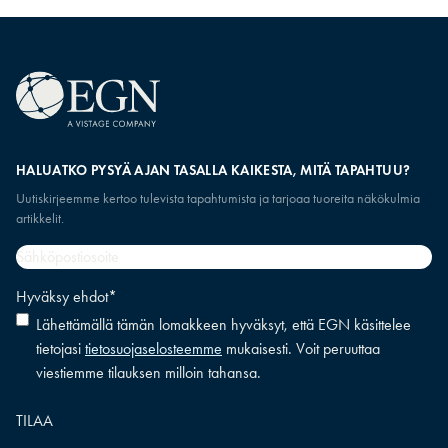
HALUATKO PYSYÄ AJAN TASALLA KAIKESTA, MITÄ TAPAHTUU?
Uutiskirjeemme kertoo tulevista tapahtumista ja tarjoaa tuoreita näkökulmia
artikkelit.
Sähköpostiosoite
*
Hyväksy ehdot
*
Lähettämällä tämän lomakkeen hyväksyt, että EGN käsittelee
tietojasi
tietosuojaselosteemme
mukaisesti. Voit peruuttaa
viestiemme tilauksen milloin tahansa.