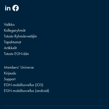
Linkedin
Facebook
Valikko
Kollegaryhmät
Tutustu Ryhmänvetäjiin
Tapahtumat
Artikkelit
Tutustu EGN:ään
Members’ Universe
Kirjaudu
Support
EGN-mobiilisovellus (iOS)
EGN-mobiilisovellus (android)