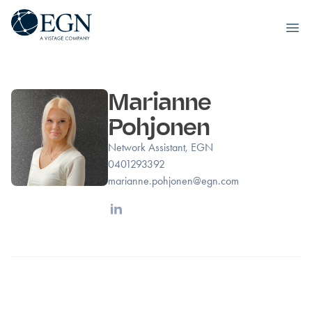
Executives' Global Network
Ope
Siirry sisältöön
Marianne
Pohjonen
Network Assistant, EGN
0401293392
marianne.pohjonen@egn.com
Linkedin