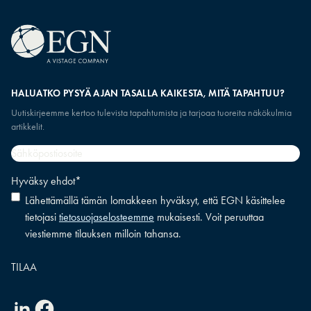
HALUATKO PYSYÄ AJAN TASALLA KAIKESTA, MITÄ TAPAHTUU?
Uutiskirjeemme kertoo tulevista tapahtumista ja tarjoaa tuoreita näkökulmia
artikkelit.
Sähköpostiosoite
*
Hyväksy ehdot
*
Lähettämällä tämän lomakkeen hyväksyt, että EGN käsittelee
tietojasi
tietosuojaselosteemme
mukaisesti. Voit peruuttaa
viestiemme tilauksen milloin tahansa.
Linkedin
Facebook