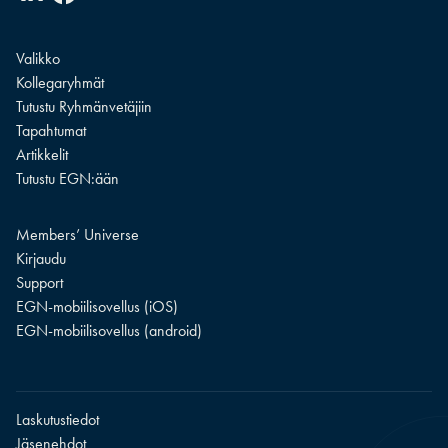
Valikko
Kollegaryhmät
Tutustu Ryhmänvetäjiin
Tapahtumat
Artikkelit
Tutustu EGN:ään
Members’ Universe
Kirjaudu
Support
EGN-mobiilisovellus (iOS)
EGN-mobiilisovellus (android)
Laskutustiedot
Jäsenehdot