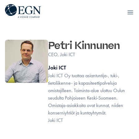
Executives' Global Network
Ope
Siirry sisältöön
Petri Kinnunen
CEO, Joki ICT
Joki ICT
Joki ICT Oy tuottaa asiantuntija-, tuki-,
tietoliikenne- ja kapasiteettipalveluja
omistajilleen. Toiminta-alue ulottuu Oulun
seudulta Pohjoiseen Keski-Suomeen.
Omistaja-asiakkaita ovat kunnat, niiden
konserniyhtiöt ja kuntayhtymät.
Joki ICT