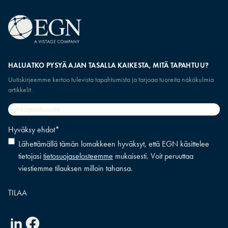
HALUATKO PYSYÄ AJAN TASALLA KAIKESTA, MITÄ TAPAHTUU?
Uutiskirjeemme kertoo tulevista tapahtumista ja tarjoaa tuoreita näkökulmia
artikkelit.
Sähköpostiosoite
*
Hyväksy ehdot
*
Lähettämällä tämän lomakkeen hyväksyt, että EGN käsittelee
tietojasi
tietosuojaselosteemme
mukaisesti. Voit peruuttaa
viestiemme tilauksen milloin tahansa.
Linkedin
Facebook