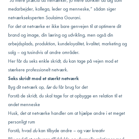
“Jo mere præcist du netværker, jo mere udvikler du dig som
medarbejder, kollega, leder og menneske,” sådan siger
netværkseksperten Soulaima Gourani.
For det at netværke er ikke bare genvejen til at optimere dit
brand og image, din læring og udvikling, men også din
arbejdsplads, produktion, kundeloyalitet, kvalitet, marketing og
salg – og tusindvis af andre områder.
Her får du seks enkle skridt, du kan tage på vejen mod et
stærkere professionelt netværk.
Seks skridt mod et stærkt netværk
Byg dit netværk op,
før
du får brug for det
Forstå de skridt, du skal tage for at opbygge en relation til et
andet menneske
Husk, det at netværke handler om at hjælpe andre i et meget
personligt rum
Forstå, hvad
du
kan tilbyde andre – og vær kreativ