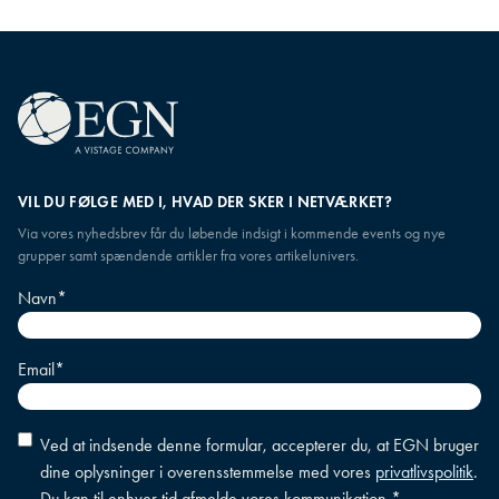
VIL DU FØLGE MED I, HVAD DER SKER I NETVÆRKET?
Via vores nyhedsbrev får du løbende indsigt i kommende events og nye
grupper samt spændende artikler fra vores artikelunivers.
Navn
*
Email
*
Accepter
Ved at indsende denne formular, accepterer du, at EGN bruger
betingelser
*
dine oplysninger i overensstemmelse med vores
privatlivspolitik
.
Du kan til enhver tid afmelde vores kommunikation.
*