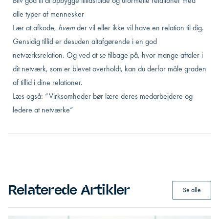
Bliv god til at opbygge tillidsfulde og uformelle relationer med
alle typer af mennesker
Lær at afkode,
hvem
der vil eller ikke vil have en relation til dig.
Gensidig tillid er desuden altafgørende i en god
netværksrelation. Og ved at se tilbage på, hvor mange aftaler i
dit netværk, som er blevet overholdt, kan du derfor måle graden
af tillid i dine relationer.
Læs også:
“Virksomheder bør lære deres medarbejdere og
ledere at netværke”
Relaterede Artikler
Se alle