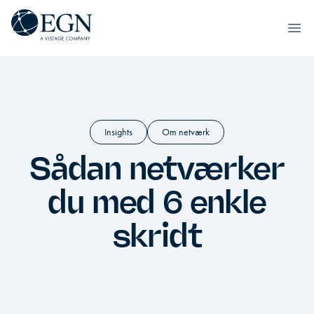
Spring til indhold
Executives' Global Network
Ope
Insights
Om netværk
Sådan netværker
du med 6 enkle
skridt