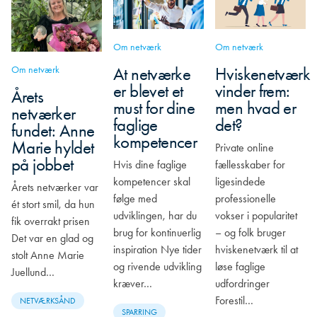
Om netværk
Om netværk
Om netværk
At netværke
Hviskenetværk
er blevet et
vinder frem:
Årets
must for dine
men hvad er
netværker
faglige
det?
fundet: Anne
kompetencer
Marie hyldet
Private online
på jobbet
Hvis dine faglige
fællesskaber for
kompetencer skal
ligesindede
Årets netværker var
følge med
professionelle
ét stort smil, da hun
udviklingen, har du
vokser i popularitet
fik overrakt prisen
brug for kontinuerlig
– og folk bruger
Det var en glad og
inspiration Nye tider
hviskenetværk til at
stolt Anne Marie
og rivende udvikling
løse faglige
Juellund…
kræver…
udfordringer
Forestil…
NETVÆRKSÅND
SPARRING