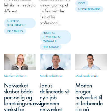
COO
felt like he needed a
is staying on top of
NETVÆRKSMØDE
different…
his field with the
help of his
BUSINESS
professional…
DEVELOPMENT
INSPIRATION
BUSINESS
DEVELOPMENT
MANAGER
PEER GROUP
Medlemshistorie
Medlemshistorie
Medlemshistorie
Netværket
Janus
Morten
skaber både
definerede sit
bruger
personlig og
nye job
netværket til
forretningsmæssig
igennem
at forberede
vækst for
netværket
sig på