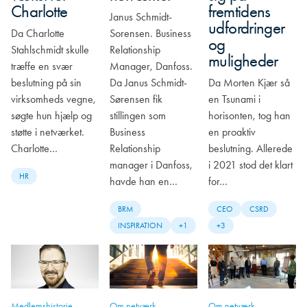
Charlotte
fremtidens
Janus Schmidt-
udfordringer
Da Charlotte
Sorensen. Business
og
Stahlschmidt skulle
Relationship
muligheder
træffe en svær
Manager, Danfoss.
beslutning på sin
Da Janus Schmidt-
Da Morten Kjær så
virksomheds vegne,
Sørensen fik
en Tsunami i
søgte hun hjælp og
stillingen som
horisonten, tog han
støtte i netværket.
Business
en proaktiv
Charlotte…
Relationship
beslutning. Allerede
manager i Danfoss,
i 2021 stod det klart
HR
havde han en…
for…
BRM
CEO
CSRD
INSPIRATION
+1
+3
Medlemshistorie
Om netværk
Om netværk