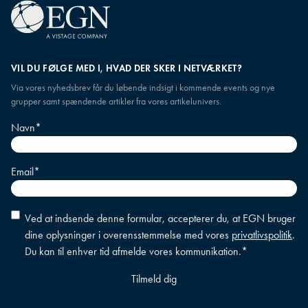
VIL DU FØLGE MED I, HVAD DER SKER I NETVÆRKET?
Via vores nyhedsbrev får du løbende indsigt i kommende events og nye
grupper samt spændende artikler fra vores artikelunivers.
Navn
*
Email
*
Accepter
Ved at indsende denne formular, accepterer du, at EGN bruger
betingelser
*
dine oplysninger i overensstemmelse med vores
privatlivspolitik
.
Du kan til enhver tid afmelde vores kommunikation.
*