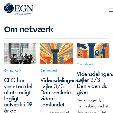
Spring til indhold
Executives' Global Network
O
Om netværk
Om netværk
Om netværk
Om netværk
Vidensdelingen
søjler 2/3:
CFO har
Vidensdelingens
Den viden du
været en del
søjler 3/3:
giver
af et særligt
Den samlede
fagligt
viden i
Der er noget dybt
netværk i 19
samfundet
menneskeligt ved at
år og
dele sin viden. Det
Vi er alle en del af