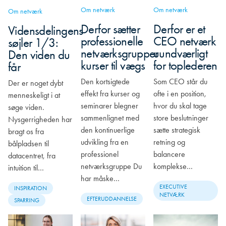
Om netværk
Om netværk
Om netværk
Derfor sætter
Derfor er et
Vidensdelingens
professionelle
CEO netværk
søjler 1/3:
netværksgrupper
uundværligt
Den viden du
kurser til vægs
for toplederen
får
Den kortsigtede
Som CEO står du
Der er noget dybt
effekt fra kurser og
ofte i en position,
menneskeligt i at
seminarer blegner
hvor du skal tage
søge viden.
sammenlignet med
store beslutninger
Nysgerrigheden har
den kontinuerlige
sætte strategisk
bragt os fra
udvikling fra en
retning og
bålpladsen til
professionel
balancere
datacentret, fra
netværksgruppe Du
komplekse…
intuition til…
har måske…
EXECUTIVE
INSPIRATION
NETVÆRK
EFTERUDDANNELSE
SPARRING