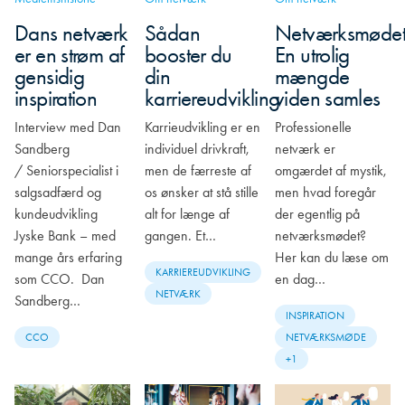
Dans netværk
Sådan
Netværksmødet
er en strøm af
booster du
En utrolig
gensidig
din
mængde
inspiration
karriereudvikling
viden samles
Interview med Dan
Karrieudvikling er en
Professionelle
Sandberg
individuel drivkraft,
netværk er
/ Seniorspecialist i
men de færreste af
omgærdet af mystik,
salgsadfærd og
os ønsker at stå stille
men hvad foregår
kundeudvikling
alt for længe af
der egentlig på
Jyske Bank – med
gangen. Et…
netværksmødet?
mange års erfaring
Her kan du læse om
KARRIEREUDVIKLING
som CCO. Dan
en dag…
NETVÆRK
Sandberg…
INSPIRATION
CCO
NETVÆRKSMØDE
+1