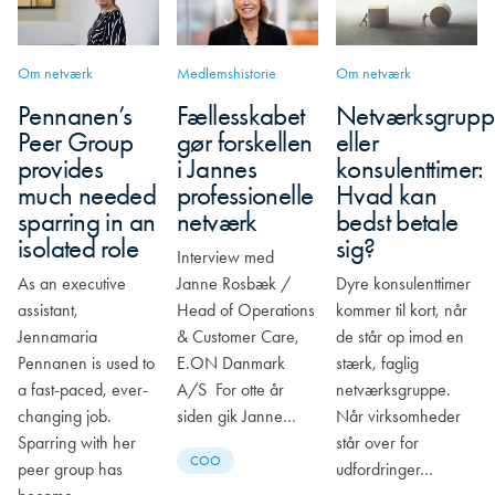
Om netværk
Medlemshistorie
Om netværk
Pennanen’s
Fællesskabet
Netværksgrupp
Peer Group
gør forskellen
eller
provides
i Jannes
konsulenttimer:
much needed
professionelle
Hvad kan
sparring in an
netværk
bedst betale
isolated role
sig?
Interview med
As an executive
Janne Rosbæk /
Dyre konsulenttimer
assistant,
Head of Operations
kommer til kort, når
Jennamaria
& Customer Care,
de står op imod en
Pennanen is used to
E.ON Danmark
stærk, faglig
a fast-paced, ever-
A/S For otte år
netværksgruppe.
changing job.
siden gik Janne…
Når virksomheder
Sparring with her
står over for
COO
peer group has
udfordringer…