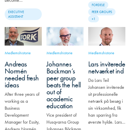
become…
FORDELE
EXECUTIVE
PEER GROUPS
ASSISTANT
+1
Medlemshistorie
Medlemshistorie
Medlemshistorie
Andreas
Johannes
Lars inviterede
Normén
Backman’s
netværket ind
needed fresh
peer group
Da Lars Teil
ideas
beats the hell
Johansen inviterede
out of
After three years of
sit professionelle
academic
working as a
netværk på besøg i
education
Business
sin virksomhed, fik
Development
Vice president of
han sparring fra
Manager for Essity,
Husqvarna Group
øverste hylde. Lars…
Andreas Normén
Johannes Bäckman,