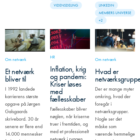
VIDENSDELING
LINKEDIN
MEMBERS UNIVERSE
+2
HR
Om netværk
Om netværk
Inflation, krig
Hvad er
Et netværk
og pandemi:
netværksgruppe
bliver til
Kriser løses
Der er mange myter
I 1992 landede
med
omkring, hvad der
karrierens største
fællesskaber
foregår i
opgave på Jørgen
Fællesskaber bliver
netværksgrupper.
Galsgaards
nøglen, når kriserne
Nogle ser det
skrivebord. 30 år
truer i fremtiden, og
måske som
senere er flere end
med et professionelt
værende hemmelige
14.000 mennesker
netværk i ryggen