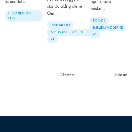
loger andre
forbundet i…
står du aldrig alene
måske…
Om…
HISTORIEN OM
EGN
FORLØB
INSPIRATION
IMELLEM MØDERNE
MODSTANDSDYGTIGHED
+1
+1
1
2
Næste
Næste