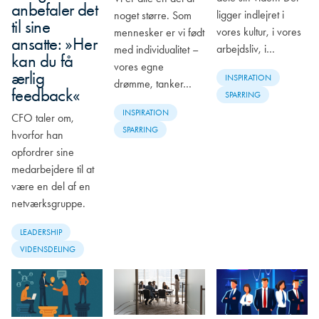
anbefaler det
ligger indlejret i
noget større. Som
til sine
vores kultur, i vores
mennesker er vi født
ansatte: »Her
arbejdsliv, i…
med individualitet –
kan du få
vores egne
ærlig
INSPIRATION
drømme, tanker…
feedback«
SPARRING
INSPIRATION
CFO taler om,
SPARRING
hvorfor han
opfordrer sine
medarbejdere til at
være en del af en
netværksgruppe.
LEADERSHIP
VIDENSDELING