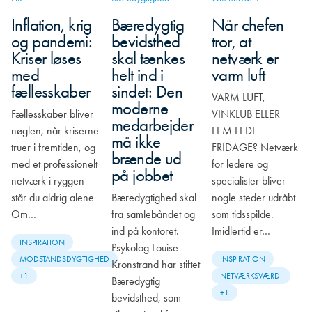
Inflation, krig
Bæredygtig
Når chefen
og pandemi:
bevidsthed
tror, at
Kriser løses
skal tænkes
netværk er
med
helt ind i
varm luft
fællesskaber
sindet: Den
VARM LUFT,
moderne
Fællesskaber bliver
VINKLUB ELLER
medarbejder
nøglen, når kriserne
FEM FEDE
må ikke
truer i fremtiden, og
FRIDAGE? Netværk
brænde ud
med et professionelt
for ledere og
på jobbet
netværk i ryggen
specialister bliver
står du aldrig alene
Bæredygtighed skal
nogle steder udråbt
Om…
fra samlebåndet og
som tidsspilde.
ind på kontoret.
Imidlertid er…
INSPIRATION
Psykolog Louise
MODSTANDSDYGTIGHED
INSPIRATION
Kronstrand har stiftet
+1
NETVÆRKSVÆRDI
Bæredygtig
+1
bevidsthed, som