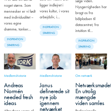
søge viden.
ligger indlejret i
noget større. Som
Nysgerrigheden har
vores kultur, i vores
mennesker er vi født
bragt os fra
arbejdsliv, i…
med individualitet –
bålpladsen til
vores egne
datacentret, fra
INSPIRATION
drømme, tanker…
intuition til…
SPARRING
INSPIRATION
INSPIRATION
SPARRING
SPARRING
Medlemshistorie
Medlemshistorie
Om netværk
Andreas
Janus
Netværksmødet
Normén
definerede sit
En utrolig
needed fresh
nye job
mængde
ideas
igennem
viden samles
netværket
After three years of
Professionelle