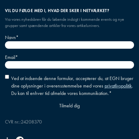
VIL DU FØLGE MED I, HVAD DER SKER I NETVÆRKET?
Via vores nyhedsbrev får du løbende indsigt i kommende events og nye
grupper samt spændende artikler fra vores artikelunivers.
Navn
*
Email
*
Accepter
Ved at indsende denne formular, accepterer du, at EGN bruger
betingelser
*
dine oplysninger i overensstemmelse med vores
privatlivspolitik
.
Du kan til enhver tid afmelde vores kommunikation.
*
CVR nr.:
24208370
Linkedin
Facebook