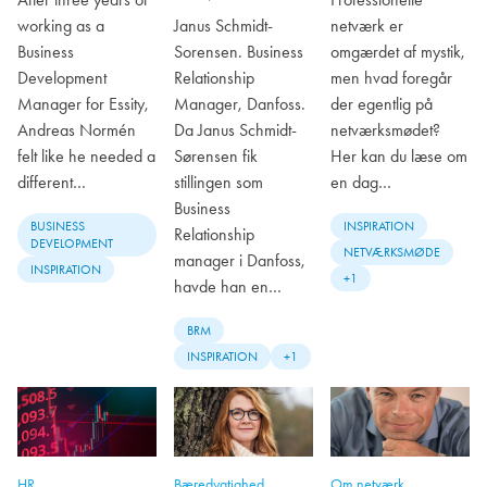
working as a
Janus Schmidt-
netværk er
Business
Sorensen. Business
omgærdet af mystik,
Development
Relationship
men hvad foregår
Manager for Essity,
Manager, Danfoss.
der egentlig på
Andreas Normén
Da Janus Schmidt-
netværksmødet?
felt like he needed a
Sørensen fik
Her kan du læse om
different…
stillingen som
en dag…
Business
BUSINESS
INSPIRATION
Relationship
DEVELOPMENT
NETVÆRKSMØDE
manager i Danfoss,
INSPIRATION
+1
havde han en…
BRM
INSPIRATION
+1
HR
Bæredygtighed
Om netværk