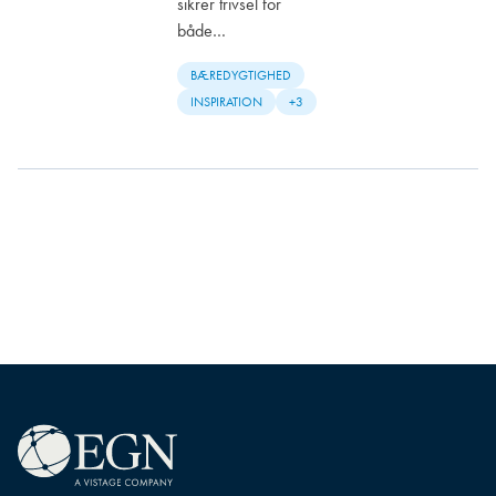
sikrer trivsel for
både…
BÆREDYGTIGHED
INSPIRATION
+3