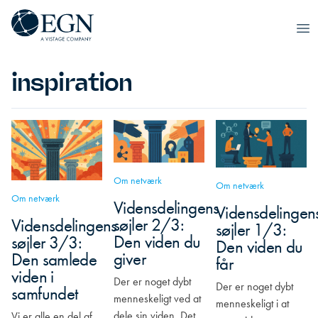
Spring til indhold
Executives' Global Network
Op
inspiration
Om netværk
Om netværk
Om netværk
Vidensdelingens
Vidensdelingen
søjler 2/3:
Vidensdelingens
søjler 1/3:
Den viden du
søjler 3/3:
Den viden du
giver
Den samlede
får
viden i
Der er noget dybt
Der er noget dybt
samfundet
menneskeligt ved at
menneskeligt i at
dele sin viden. Det
Vi er alle en del af