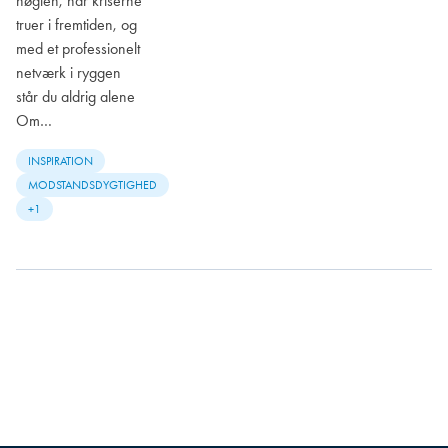
nøglen, når kriserne
truer i fremtiden, og
med et professionelt
netværk i ryggen
står du aldrig alene
Om…
INSPIRATION
MODSTANDSDYGTIGHED
+1