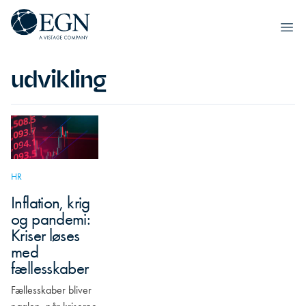
Spring til indhold
Executives' Global Network
Ope
udvikling
HR
Inflation, krig
og pandemi:
Kriser løses
med
fællesskaber
Fællesskaber bliver