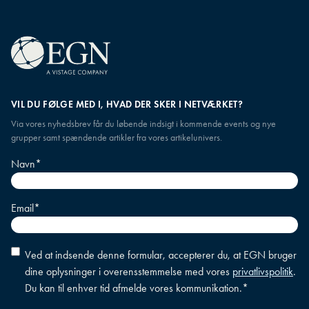
VIL DU FØLGE MED I, HVAD DER SKER I NETVÆRKET?
Via vores nyhedsbrev får du løbende indsigt i kommende events og nye
grupper samt spændende artikler fra vores artikelunivers.
Navn
*
Email
*
Accepter
Ved at indsende denne formular, accepterer du, at EGN bruger
betingelser
*
dine oplysninger i overensstemmelse med vores
privatlivspolitik
.
Du kan til enhver tid afmelde vores kommunikation.
*