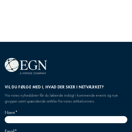
VIL DU FØLGE MED I, HVAD DER SKER I NETVÆRKET?
Via vores nyhedsbrev får du løbende indsigt i kommende events og nye
grupper samt spændende artikler fra vores artikelunivers.
Navn
*
Email
*