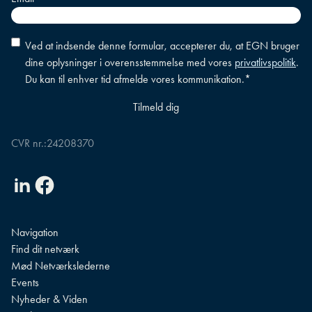
Accepter
Ved at indsende denne formular, accepterer du, at EGN bruger
betingelser
*
dine oplysninger i overensstemmelse med vores
privatlivspolitik
.
Du kan til enhver tid afmelde vores kommunikation.
*
CVR nr.:
24208370
Linkedin
Facebook
Navigation
Find dit netværk
Mød Netværkslederne
Events
Nyheder & Viden