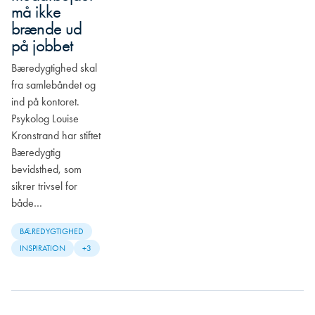
må ikke
brænde ud
på jobbet
Bæredygtighed skal
fra samlebåndet og
ind på kontoret.
Psykolog Louise
Kronstrand har stiftet
Bæredygtig
bevidsthed, som
sikrer trivsel for
både…
BÆREDYGTIGHED
INSPIRATION
+3