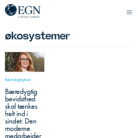
Spring til indhold
Executives' Global Network
Ope
økosystemer
Bæredygtighed
Bæredygtig
bevidsthed
skal tænkes
helt ind i
sindet: Den
moderne
medarbejder