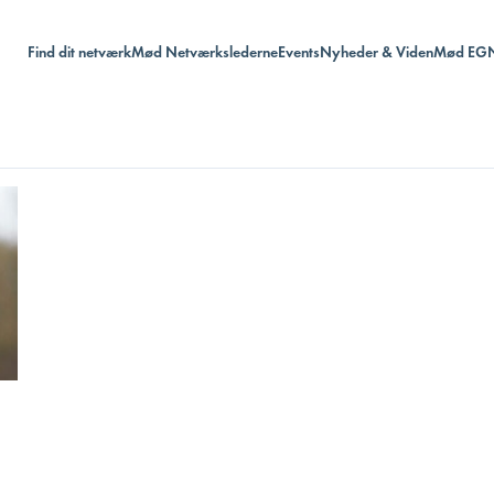
Find dit netværk
Mød Netværkslederne
Events
Nyheder & Viden
Mød EG