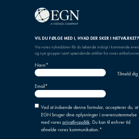
VIL DU FØLGE MED I, HVAD DER SKER I NETVÆRKET
Via vores nyhedsbrev får du løbende indsigt i kommende even
og nye grupper samt spændende artikler fra vores artikeluniver
Navn
*
Email
*
Accepter
Ved at indsende denne formular, accepterer du, at
betingelser
*
EGN bruger dine oplysninger i overensstemmelse
med vores
privatlivspolitik
. Du kan til enhver tid
afmelde vores kommunikation.
*