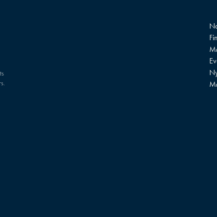
Na
Fi
Mø
?
Ev
Ny
ts
s.
M