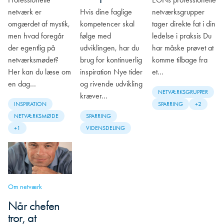
netværk er
Hvis dine faglige
netværksgrupper
omgærdet af mystik,
kompetencer skal
tager direkte fat i din
men hvad foregår
følge med
ledelse i praksis Du
der egentlig på
udviklingen, har du
har måske prøvet at
netværksmødet?
brug for kontinuerlig
komme tilbage fra
Her kan du læse om
inspiration Nye tider
et…
en dag…
og rivende udvikling
NETVÆRKSGRUPPER
kræver…
INSPIRATION
SPARRING
+2
NETVÆRKSMØDE
SPARRING
+1
VIDENSDELING
Om netværk
Når chefen
tror, at