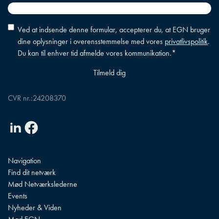
Accepter
Ved at indsende denne formular, accepterer du, at EGN bruger
betingelser
*
dine oplysninger i overensstemmelse med vores
privatlivspolitik
.
Du kan til enhver tid afmelde vores kommunikation.
*
CVR nr.:
24208370
Linkedin
Facebook
Navigation
Find dit netværk
Mød Netværkslederne
Events
Nyheder & Viden