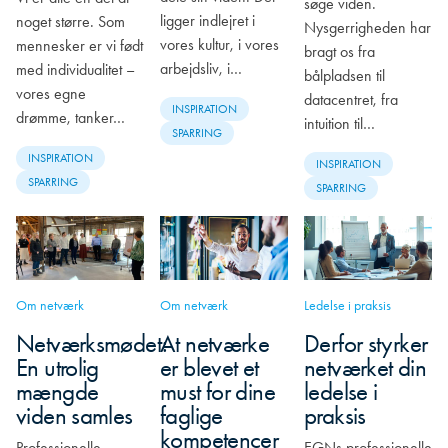
søge viden.
ligger indlejret i
noget større. Som
Nysgerrigheden har
vores kultur, i vores
mennesker er vi født
bragt os fra
arbejdsliv, i…
med individualitet –
bålpladsen til
vores egne
datacentret, fra
INSPIRATION
drømme, tanker…
intuition til…
SPARRING
INSPIRATION
INSPIRATION
SPARRING
SPARRING
Om netværk
Om netværk
Ledelse i praksis
Netværksmødet:
At netværke
Derfor styrker
En utrolig
er blevet et
netværket din
mængde
must for dine
ledelse i
viden samles
faglige
praksis
kompetencer
Professionelle
EGNs professionelle