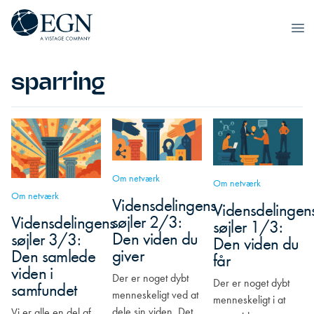
Spring til indhold
Executives' Global Network
Ope
sparring
Om netværk
Om netværk
Om netværk
Vidensdelingens
Vidensdelingen
søjler 2/3:
Vidensdelingens
søjler 1/3:
Den viden du
søjler 3/3:
Den viden du
giver
Den samlede
får
viden i
Der er noget dybt
Der er noget dybt
samfundet
menneskeligt ved at
menneskeligt i at
dele sin viden. Det
Vi er alle en del af