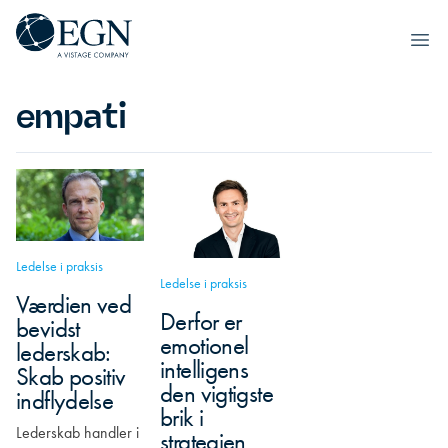
Spring til indhold
Executives' Global Network
Ope
empati
Ledelse i praksis
Ledelse i praksis
Værdien ved
Derfor er
bevidst
emotionel
lederskab:
intelligens
Skab positiv
den vigtigste
indflydelse
brik i
Lederskab handler i
strategien