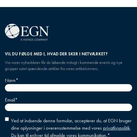
VIL DU FØLGE MED I, HVAD DER SKER I NETVÆRKET?
Via vores nyhedsbrev får du løbende indsigt i kommende events og nye
grupper samt spændende artikler fra vores artikelunivers.
Navn
*
Email
*
Accepter
Ved at indsende denne formular, accepterer du, at EGN bruger
betingelser
*
dine oplysninger i overensstemmelse med vores
privatlivspolitik
.
Du kan til enhver tid afmelde vores kommunikation.
*