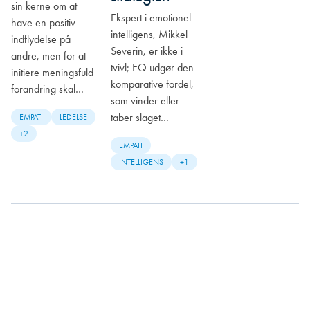
sin kerne om at
Ekspert i emotionel
have en positiv
intelligens, Mikkel
indflydelse på
Severin, er ikke i
andre, men for at
tvivl; EQ udgør den
initiere meningsfuld
komparative fordel,
forandring skal…
som vinder eller
taber slaget…
EMPATI
LEDELSE
+2
EMPATI
INTELLIGENS
+1