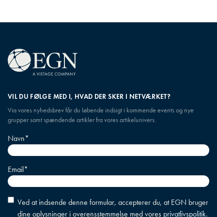
VIL DU FØLGE MED I, HVAD DER SKER I NETVÆRKET?
Via vores nyhedsbrev får du løbende indsigt i kommende events og nye
grupper samt spændende artikler fra vores artikelunivers.
Navn
*
Email
*
Accepter
Ved at indsende denne formular, accepterer du, at EGN bruger
betingelser
*
dine oplysninger i overensstemmelse med vores
privatlivspolitik
.