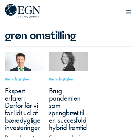
Spring til indhold
Executives' Global Network
Ope
grøn omstilling
Bæredygtighed
Bæredygtighed
Ekspert
Brug
erfarer:
pandemien
Derfor får vi
som
for lidt ud af
springbræt til
bæredygtige
en succesfuld
investeringer
hybrid fremtid