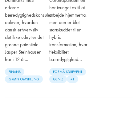
Danmarks mest
Coronapandemien
erfarne
har tvunget os til at
bæredygtighedskonsulent
arbejde hjemmefra,
oplever, hvordan
men den er blot
dansk erhvervsliv
startskuddet til en
slet ikke udnytter det
hybrid
grønne potentiale.
transformation, hvor
Jasper Steinhausen
fleksibilitet,
har i 12 år…
bæredygtighed…
FINANS
FORMÅLSDREVENT
GRØN OMSTILLING
GEN Z
+1