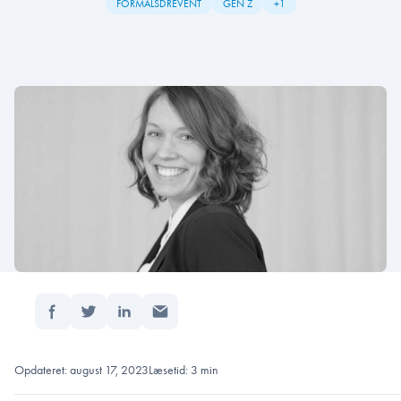
FORMÅLSDREVENT
GEN Z
+1
Del:
Forside
/
Brug pandemien som springbræt til en su…
Opdateret: august 17, 2023
Læsetid: 3 min