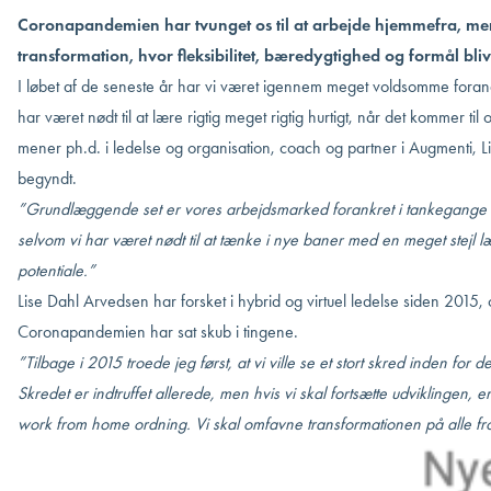
Coronapandemien har tvunget os til at arbejde hjemmefra, men 
transformation, hvor fleksibilitet, bæredygtighed og formål bl
I løbet af de seneste år har vi været igennem meget voldsomme for
har været nødt til at lære rigtig meget rigtig hurtigt, når det kommer til o
mener ph.d. i ledelse og organisation, coach og partner i Augmenti, L
begyndt.
”Grundlæggende set er vores arbejdsmarked forankret i tankegange hel
selvom vi har været nødt til at tænke i nye baner med en meget stejl læ
potentiale.”
Lise Dahl Arvedsen har forsket i hybrid og virtuel ledelse siden 2015, 
Coronapandemien har sat skub i tingene.
”Tilbage i 2015 troede jeg først, at vi ville se et stort skred inden for
Skredet er indtruffet allerede, men hvis vi skal fortsætte udviklingen, er
work from home ordning. Vi skal omfavne transformationen på alle fro