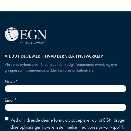
VIL DU FØLGE MED I, HVAD DER SKER I NETVÆRKET?
Via vores nyhedsbrev får du løbende indsigt i kommende events og nye
grupper samt spændende artikler fra vores artikelunivers.
Navn
*
Email
*
Accepter
Ved at indsende denne formular, accepterer du, at EGN bruger
betingelser
*
dine oplysninger i overensstemmelse med vores
privatlivspolitik
.