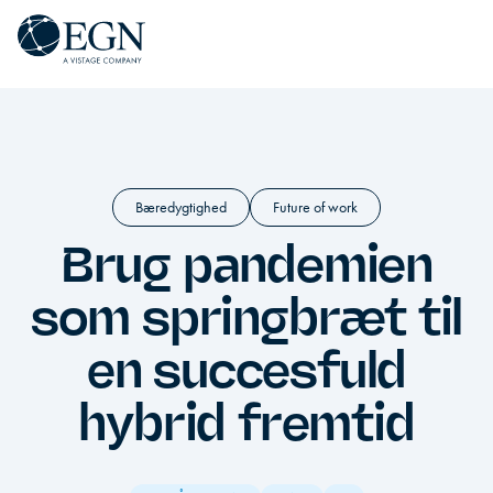
Spring til indhold
Executives' Global Network
Bæredygtighed
Future of work
Brug pandemien
som springbræt til
en succesfuld
hybrid fremtid