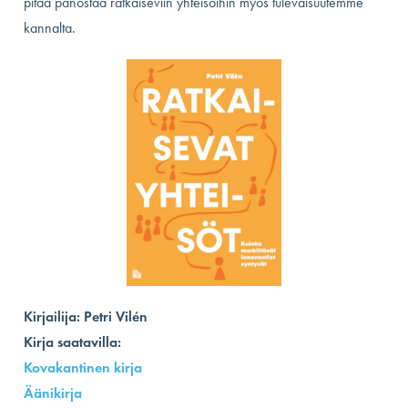
pitää panostaa ratkaiseviin yhteisöihin myös tulevaisuutemme
kannalta.
Kirjailija:
Petri Vilén
Kirja saatavilla:
Kovakantinen kirja
Äänikirja