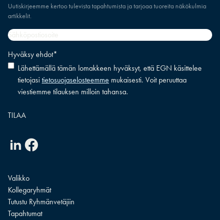
Uutiskirjeemme kertoo tulevista tapahtumista ja tarjoaa tuoreita näkökulmia
artikkelit.
Sähköpostiosoite
*
Hyväksy ehdot
*
Lähettämällä tämän lomakkeen hyväksyt, että EGN käsittelee
tietojasi
tietosuojaselosteemme
mukaisesti. Voit peruuttaa
viestiemme tilauksen milloin tahansa.
Linkedin
Facebook
Valikko
Kollegaryhmät
Tutustu Ryhmänvetäjiin
Tapahtumat