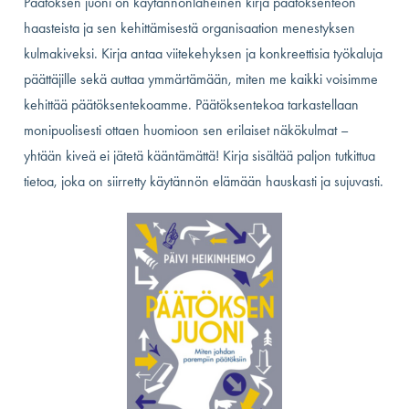
Päätöksen juoni on käytännönläheinen kirja päätöksenteon
haasteista ja sen kehittämisestä organisaation menestyksen
kulmakiveksi. Kirja antaa viitekehyksen ja konkreettisia työkaluja
päättäjille sekä auttaa ymmärtämään, miten me kaikki voisimme
kehittää päätöksentekoamme. Päätöksentekoa tarkastellaan
monipuolisesti ottaen huomioon sen erilaiset näkökulmat –
yhtään kiveä ei jätetä kääntämättä! Kirja sisältää paljon tutkittua
tietoa, joka on siirretty käytännön elämään hauskasti ja sujuvasti.