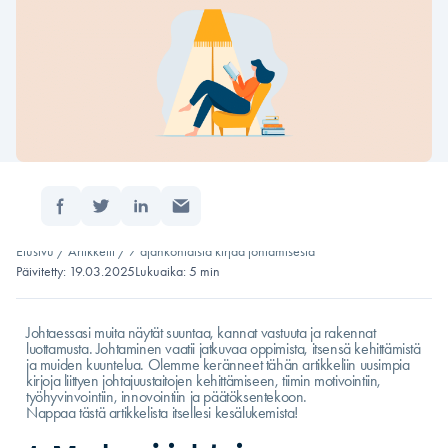
Jaa:
Etusivu
/
Artikkelit
/
7 ajankohtaista kirjaa johtamisesta
Päivitetty: 19.03.2025
Lukuaika: 5 min
Johtaessasi muita näytät suuntaa, kannat vastuuta ja rakennat
luottamusta. Johtaminen vaatii jatkuvaa oppimista, itsensä kehittämistä
ja muiden kuuntelua. Olemme keränneet tähän artikkeliin uusimpia
kirjoja liittyen johtajuustaitojen kehittämiseen, tiimin motivointiin,
työhyvinvointiin, innovointiin ja päätöksentekoon.
Nappaa tästä artikkelista itsellesi kesälukemista!