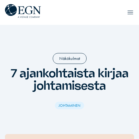
Siirry sisältöön
Executives' Global Network
Ope
Näkökulmat
7 ajankohtaista kirjaa
johtamisesta
JOHTAMINEN