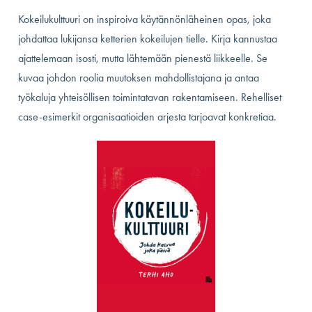
Kokeilukulttuuri on inspiroiva käytännönläheinen opas, joka
johdattaa lukijansa ketterien kokeilujen tielle. Kirja kannustaa
ajattelemaan isosti, mutta lähtemään pienestä liikkeelle. Se
kuvaa johdon roolia muutoksen mahdollistajana ja antaa
työkaluja yhteisöllisen toimintatavan rakentamiseen. Rehelliset
case-esimerkit organisaatioiden arjesta tarjoavat konkretiaa.