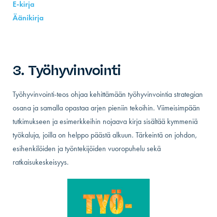
E-kirja
Äänikirja
3. Työhyvinvointi
Työhyvinvointi-teos ohjaa kehittämään työhyvinvointia strategian
osana ja samalla opastaa arjen pieniin tekoihin. Viimeisimpään
tutkimukseen ja esimerkkeihin nojaava kirja sisältää kymmeniä
työkaluja, joilla on helppo päästä alkuun. Tärkeintä on johdon,
esihenkilöiden ja työntekijöiden vuoropuhelu sekä
ratkaisukeskeisyys.