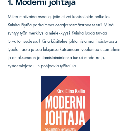
1. Moderni johtaja
Miten motivoida osaajia, joita ei voi kontrolloida palkalla?
Kuinka löytää parhaimmat osaajat täsmätarpeeseen? Mistä
syntyy työn merkitys ja mielekkyys? Kuinka luoda turvaa
turvattomuudessa? Kirja käsittelee johtamista moninaistuvassa
työelämässä ja saa lukijansa katsomaan työelämää uusin silmin
ja omaksumaan johtamistoimintansa tueksi moderneja,
systeemiajatteluun pohjaavia työkaluja.