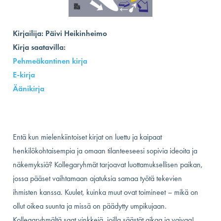
Kirjailija: Päivi Heikinheimo
Kirja saatavilla:
Pehmeäkantinen
kirja
E-kirja
Äänikirja
Entä kun mielenkiintoiset kirjat on luettu ja kaipaat
henkilökohtaisempia ja omaan tilanteeseesi sopivia ideoita ja
näkemyksiä? Kollegaryhmät tarjoavat luottamuksellisen paikan,
jossa pääset vaihtamaan ajatuksia samaa työtä tekevien
ihmisten kanssa. Kuulet, kuinka muut ovat toimineet – mikä on
ollut oikea suunta ja missä on päädytty umpikujaan.
Kollegaryhmältä saat vinkkejä, joilla säästät aikaa ja vaivaa!